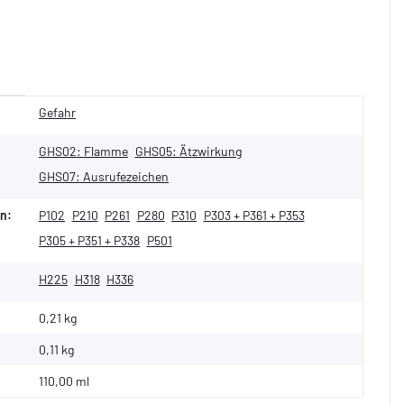
Gefahr
GHS02: Flamme
GHS05: Ätzwirkung
GHS07: Ausrufezeichen
n:
P102
P210
P261
P280
P310
P303 + P361 + P353
P305 + P351 + P338
P501
H225
H318
H336
0,21 kg
0,11
kg
110,00 ml