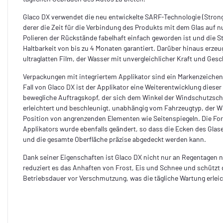
Glaco DX verwendet die neu entwickelte SARF-Technologie (Strong
derer die Zeit für die Verbindung des Produkts mit dem Glas auf n
Polieren der Rückstände fabelhaft einfach geworden ist und die S
Haltbarkeit von bis zu 4 Monaten garantiert. Darüber hinaus erze
ultraglatten Film, der Wasser mit unvergleichlicher Kraft und Ges
Verpackungen mit integriertem Applikator sind ein Markenzeichen
Fall von Glaco DX ist der Applikator eine Weiterentwicklung diese
bewegliche Auftragskopf, der sich dem Winkel der Windschutzsch
erleichtert und beschleunigt, unabhängig vom Fahrzeugtyp, der 
Position von angrenzenden Elementen wie Seitenspiegeln. Die For
Applikators wurde ebenfalls geändert, so dass die Ecken des Glas
und die gesamte Oberfläche präzise abgedeckt werden kann.
Dank seiner Eigenschaften ist Glaco DX nicht nur an Regentagen n
reduziert es das Anhaften von Frost, Eis und Schnee und schützt
Betriebsdauer vor Verschmutzung, was die tägliche Wartung erleic