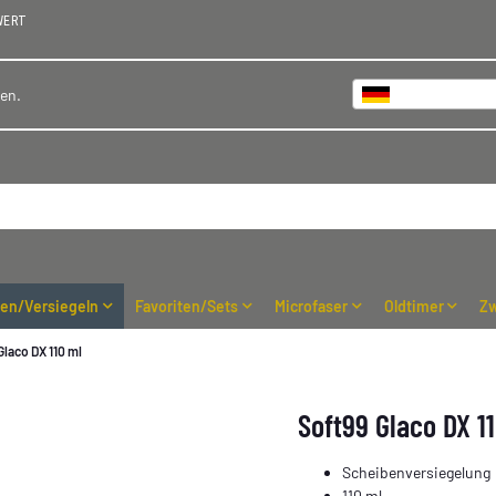
WERT
Deutschland
hen.
ren/Versiegeln
Favoriten/Sets
Microfaser
Oldtimer
Zw
Glaco DX 110 ml
Soft99 Glaco DX 1
Scheibenversiegelung
110 ml