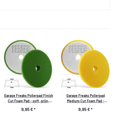
Garage Freaks Polierpad Finish
Garage Freaks Polierpad
Cut Foam Pad - soft, grün,
Medium Cut Foam Pad -
150mm
medium, gelb, 150mm
9,95 €
*
9,95 €
*