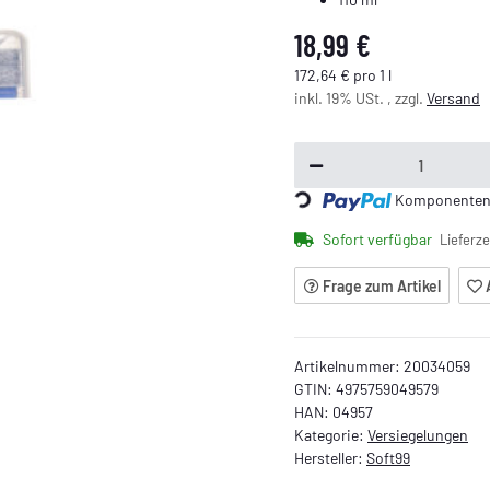
18,99 €
172,64 € pro 1 l
inkl. 19% USt. , zzgl.
Versand
Loading...
Komponenten w
Sofort verfügbar
Lieferze
Frage zum Artikel
Artikelnummer:
20034059
GTIN:
4975759049579
HAN:
04957
Kategorie:
Versiegelungen
Hersteller:
Soft99