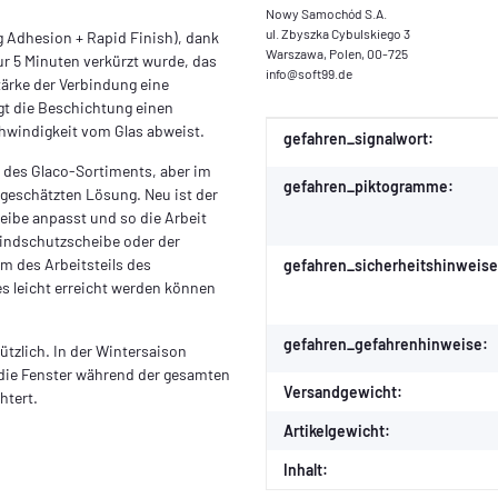
Nowy Samochód S.A.
ul. Zbyszka Cybulskiego 3
 Adhesion + Rapid Finish), dank
Warszawa, Polen, 00-725
ur 5 Minuten verkürzt wurde, das
info@soft99.de
tärke der Verbindung eine
ugt die Beschichtung einen
chwindigkeit vom Glas abweist.
Produkteigenschaft
Wert
gefahren_signalwort:
 des Glaco-Sortiments, aber im
gefahren_piktogramme:
r geschätzten Lösung. Neu ist der
eibe anpasst und so die Arbeit
Windschutzscheibe oder der
m des Arbeitsteils des
gefahren_sicherheitshinweise
es leicht erreicht werden können
gefahren_gefahrenhinweise:
ützlich. In der Wintersaison
 die Fenster während der gesamten
Versandgewicht:
htert.
Artikelgewicht:
Inhalt: