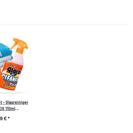
t - Glasreiniger
DX 110ml
rsieglung +
99 €
*
ehör