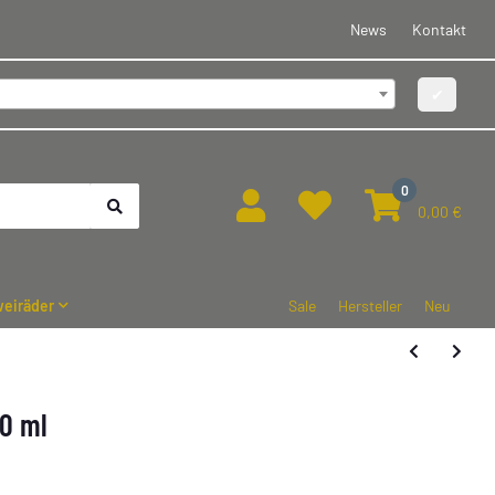
News
Kontakt
✔
0
0,00 €
eiräder
Sale
Hersteller
Neu
10 ml