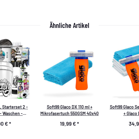
Ähnliche Artikel
Starterset 2 -
Soft99 Glaco DX 110 ml +
Soft99 Glaco Se
- Waschen -
Mikrofasertuch 550GSM 40x40
+ Glaco 
nenreinigung -
Scheibenve
90 €
*
19,99 €
*
34,
inigung
Zub