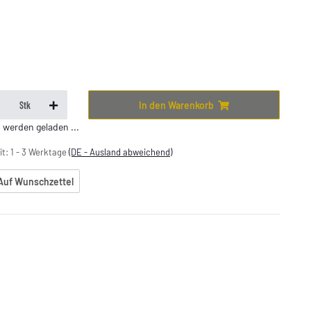
In den Warenkorb
Stk
erden geladen ...
it:
1 - 3 Werktage
(DE - Ausland abweichend)
Auf Wunschzettel