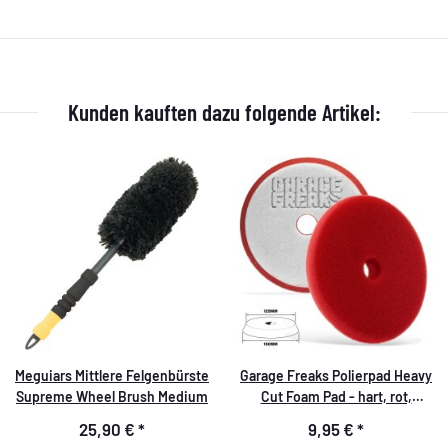
Kunden kauften dazu folgende Artikel:
Meguiars Mittlere Felgenbürste
Garage Freaks Polierpad Heavy
Supreme Wheel Brush Medium
Cut Foam Pad - hart, rot,
150mm
25,90 €
*
9,95 €
*