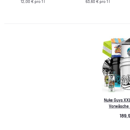
12,00 € pro 1 l
63,60 € pro 1 l
Nuke Guys XXL 
Vorwäsche 
Trocknen - In
189,
Glasre