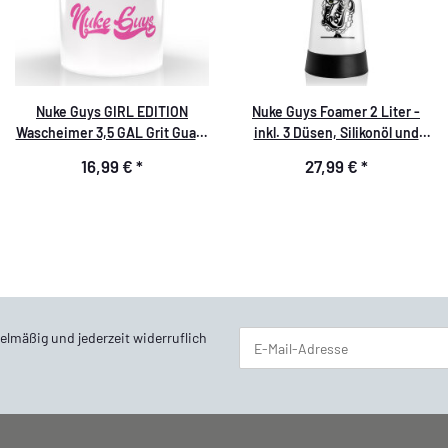
Nuke Guys GIRL EDITION
Nuke Guys Foamer 2 Liter -
Wascheimer 3,5 GAL Grit Guard
inkl. 3 Düsen, Silikonöl und
+ Snappy grip pink
Anleitung - Schaumsprüher für
16,99 €
*
27,99 €
*
Snow Foam
elmäßig und jederzeit widerruflich
Newsletter Abonnieren