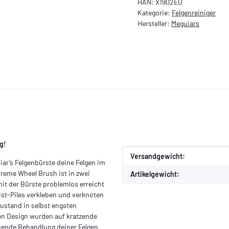
HAN:
X1902EU
Kategorie:
Felgenreiniger
Hersteller:
Meguiars
g!
Produkteigenschaft
Wert
Versandgewicht:
iar’s Felgenbürste deine Felgen im
reme Wheel Brush ist in zwei
Artikelgewicht:
it der Bürste problemlos erreicht
ist-Piles verkleben und verknoten
stand in selbst engsten
n Design wurden auf kratzende
nende Behandlung deiner Felgen