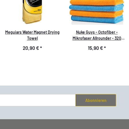
Meguiars Water Magnet Drying
Nuke Guys - Octofiber -
Towel
Mikrofaser Allrounder - 320
GSM, 40x40cm - verpackt - 8er
20,90 €
*
15,90 €
*
Pack
Abonnieren