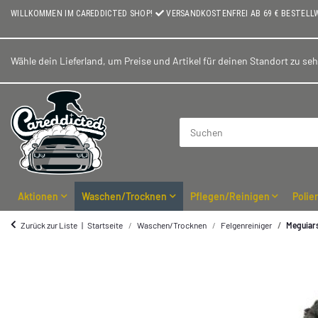
WILLKOMMEN IM CAREDDICTED SHOP!
VERSANDKOSTENFREI AB 69 € BESTELL
Wähle dein Lieferland, um Preise und Artikel für deinen Standort zu se
Aktionen
Waschen/Trocknen
Pflegen/Reinigen
Polie
Zurück zur Liste
Startseite
Waschen/Trocknen
Felgenreiniger
Meguiar