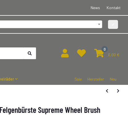
News
Kontakt
✔
0
0,00 €
eiräder
Sale
Hersteller
Neu
e Felgenbürste Supreme Wheel Brush