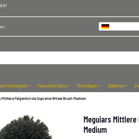
WERT
Deutschland
hen.
ren/Versiegeln
Favoriten/Sets
Microfaser
Oldtimer
Zw
s Mittlere Felgenbürste Supreme Wheel Brush Medium
Meguiars Mittler
Medium