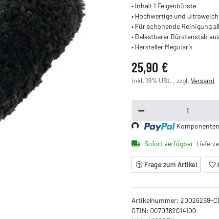
• Inhalt 1 Felgenbürste
• Hochwertige und ultraweich
• Für schonende Reinigung al
• Belastbarer Bürstenstab au
• Hersteller Meguiar’s
25,90 €
inkl. 19% USt. , zzgl.
Versand
Komponenten w
Loading...
Sofort verfügbar
Lieferze
Frage zum Artikel
Artikelnummer:
20026269-C
GTIN:
0070382014100