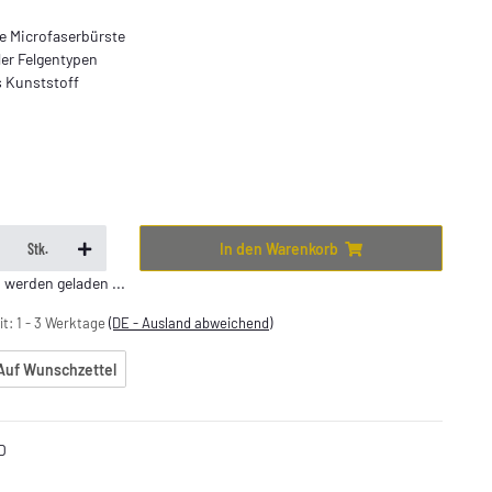
e Microfaserbürste
ler Felgentypen
s Kunststoff
In den Warenkorb
Stk.
erden geladen ...
it:
1 - 3 Werktage
(DE - Ausland abweichend)
Auf Wunschzettel
D