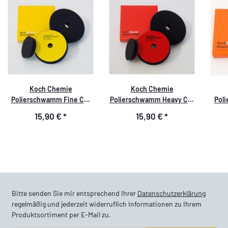
Koch Chemie
Koch Chemie
Polierschwamm Fine Cut
Polierschwamm Heavy Cut
Pol
Pad Fein 150mm
Pad Grob 150mm
15,90 €
*
15,90 €
*
Bitte senden Sie mir entsprechend Ihrer
Datenschutzerklärung
regelmäßig und jederzeit widerruflich Informationen zu Ihrem
Produktsortiment per E-Mail zu.