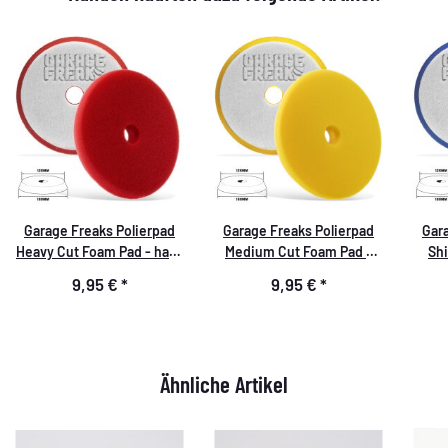
Garage Freaks Polierpad
Garage Freaks Polierpad
Gar
Heavy Cut Foam Pad - hart,
Medium Cut Foam Pad -
Shi
rot, 150mm
medium, gelb, 150mm
ult
9,95 €
*
9,95 €
*
Ähnliche Artikel