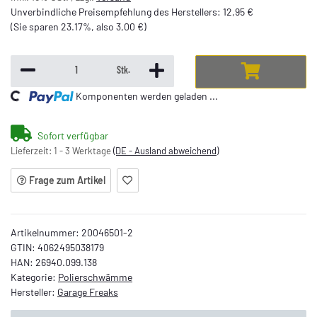
Unverbindliche Preisempfehlung des Herstellers
:
12,95 €
(Sie sparen
23.17%
, also
3,00 €
)
ding...
Stk.
Komponenten werden geladen ...
Sofort verfügbar
Lieferzeit:
1 - 3 Werktage
(DE - Ausland abweichend)
Frage zum Artikel
Artikelnummer:
20046501-2
GTIN:
4062495038179
HAN:
26940.099.138
Kategorie:
Polierschwämme
Hersteller:
Garage Freaks