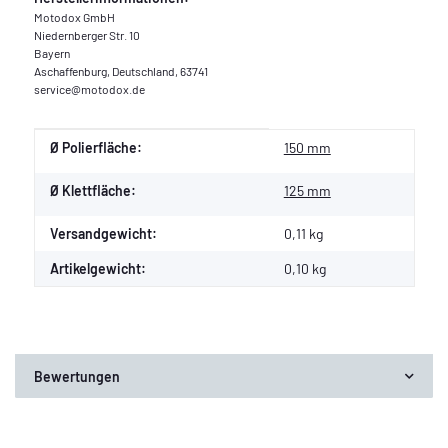
Motodox GmbH
Niedernberger Str. 10
Bayern
Aschaffenburg, Deutschland, 63741
service@motodox.de
Produkteigenschaft
Wert
Ø Polierfläche:
150 mm
Ø Klettfläche:
125 mm
Versandgewicht:
0,11 kg
Artikelgewicht:
0,10
kg
Bewertungen