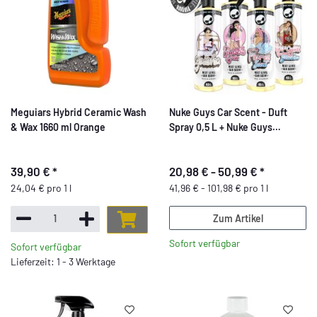
Meguiars Hybrid Ceramic Wash
Nuke Guys Car Scent - Duft
& Wax 1660 ml Orange
Spray 0,5 L + Nuke Guys
Anhänger duftlos
39,90 €
*
20,98 € -
50,99 €
*
24,04 € pro 1 l
41,96 € - 101,98 € pro 1 l
Zum Artikel
Sofort verfügbar
Sofort verfügbar
Lieferzeit: 1 - 3 Werktage