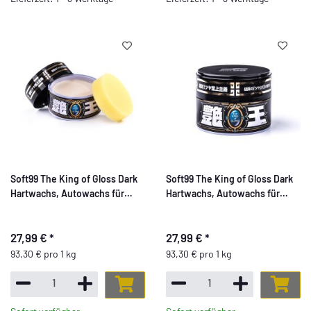
Soft99 The King of Gloss Dark
Soft99 The King of Gloss Dark
Hartwachs, Autowachs für
Hartwachs, Autowachs für
dunkle Lacke,
dunkle Lacke,
wasserabweisend, mit
wasserabweisend, mit
27,99 €
*
27,99 €
*
Schwamm, 300gr
Schwamm, 300gr
93,30 € pro 1 kg
93,30 € pro 1 kg