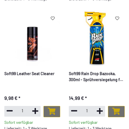
Soft99 Leather Seat Cleaner
Soft99 Rain Drop Bazooka,
300ml - Sprühversiegelung für
Lack, Scheinwerfer,
Glasoberfläche, Reifen,
9,98 €
*
14,99 €
*
Chrom, Kunststoff (außen),
Felgen
Sofort verfügbar
Sofort verfügbar
Lieferzeit: 1 - 3 Werktage
Lieferzeit: 1 - 3 Werktage