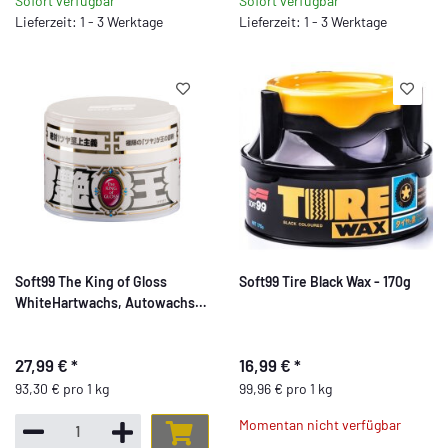
Sofort verfügbar
Sofort verfügbar
Lieferzeit: 1 - 3 Werktage
Lieferzeit: 1 - 3 Werktage
Soft99 The King of Gloss
Soft99 Tire Black Wax - 170g
WhiteHartwachs, Autowachs
für helle Lacke,
wasserabweisend, mit
27,99 €
*
16,99 €
*
Schwamm, 300gr
93,30 € pro 1 kg
99,96 € pro 1 kg
Momentan nicht verfügbar