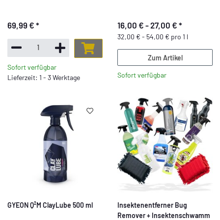
Set - 7 teilig
69,99 €
*
16,00 € -
27,00 €
*
32,00 € - 54,00 € pro 1 l
Zum Artikel
Sofort verfügbar
Sofort verfügbar
Lieferzeit: 1 - 3 Werktage
GYEON Q²M ClayLube 500 ml
Insektenentferner Bug
Remover + Insektenschwamm