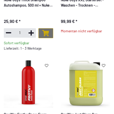
Autoshampoo, 500 ml + Nuke
Waschen - Trocknen -
Guys Pink Cherry
Innenreinigung
Autoshampoo, 500ml + Nuke
25,90 €
*
99,99 €
*
Guys Messbecher
Momentan nicht verfügbar
Sofort verfügbar
Lieferzeit: 1 - 3 Werktage