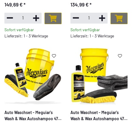
149,69 €
*
134,99 €
*
Hybrid Ceramic Wax 768ml +
450ml + Hot Rims Wheel
Hot Rims Wheel Cleaner 710ml
Cleaner 710ml + Mikrofaser
+ Mikrofaser Zubehör
Zubehör
Sofort verfügbar
Sofort verfügbar
Lieferzeit: 1 - 3 Werktage
Lieferzeit: 1 - 3 Werktage
Auto Waschset - Meguiar's
Auto Waschset - Meguiar's
Wash & Wax Autoshampoo 473
Wash & Wax Autoshampoo 473
ml + Eimer 5GAL + Mikrofaser
ml + Meguiar's Eimer 5 GAL +
Nuke Guys Mikrofaser