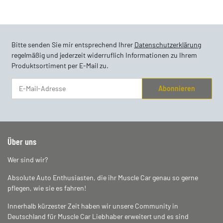
Bitte senden Sie mir entsprechend Ihrer
Datenschutzerklärung
regelmäßig und jederzeit widerruflich Informationen zu Ihrem
Produktsortiment per E-Mail zu.
Abonnieren
Newsletter Abonnieren
Über uns
Wer sind wir?
Absolute Auto Enthusiasten, die ihr Muscle Car genau so gerne
pflegen, wie sie es fahren!
Innerhalb kürzester Zeit haben wir unsere Community in
Deutschland für Muscle Car Liebhaber erweitert und es sind