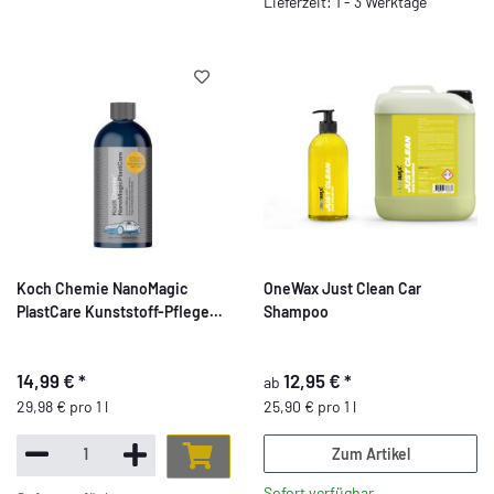
Lieferzeit: 1 - 3 Werktage
Koch Chemie NanoMagic
OneWax Just Clean Car
PlastCare Kunststoff-Pflege
Shampoo
500ml
14,99 €
*
12,95 €
*
ab
29,98 € pro 1 l
25,90 € pro 1 l
Zum Artikel
Sofort verfügbar