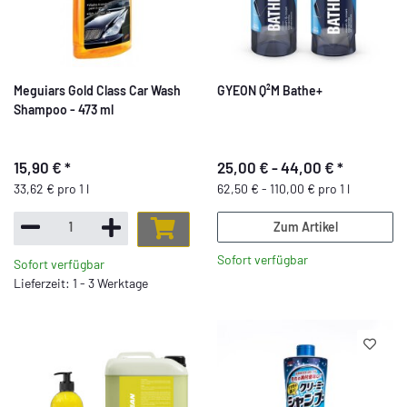
Meguiars Gold Class Car Wash
GYEON Q²M Bathe+
Shampoo - 473 ml
15,90 €
*
25,00 € -
44,00 €
*
33,62 € pro 1 l
62,50 € - 110,00 € pro 1 l
Zum Artikel
Sofort verfügbar
Sofort verfügbar
Lieferzeit: 1 - 3 Werktage