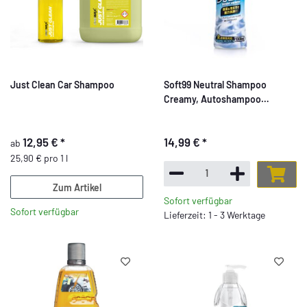
Just Clean Car Shampoo
Soft99 Neutral Shampoo
Creamy, Autoshampoo
Autowäsche, pH-neutral,
Pfefferminz Duft, 1 l
12,95 €
*
14,99 €
*
ab
25,90 € pro 1 l
Zum Artikel
Sofort verfügbar
Sofort verfügbar
Lieferzeit: 1 - 3 Werktage