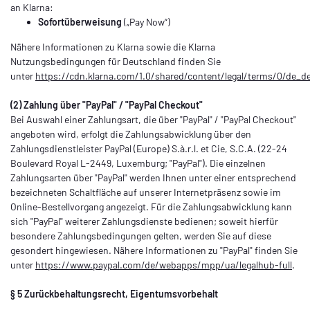
an Klarna:
Sofortüberweisung
(„Pay Now“)
Nähere Informationen zu Klarna sowie die Klarna
Nutzungsbedingungen für Deutschland finden Sie
unter
https://cdn.klarna.com/1.0/shared/content/legal/terms/0/de_d
(2)
Zahlung über "PayPal" / "PayPal Checkout"
Bei Auswahl einer Zahlungsart, die über "PayPal" / "PayPal Checkout"
angeboten wird, erfolgt die Zahlungsabwicklung über den
Zahlungsdienstleister PayPal (Europe) S.à.r.l. et Cie, S.C.A. (22-24
Boulevard Royal L-2449, Luxemburg; "PayPal"). Die einzelnen
Zahlungsarten über "PayPal" werden Ihnen unter einer entsprechend
bezeichneten Schaltfläche auf unserer Internetpräsenz sowie im
Online-Bestellvorgang angezeigt. Für die Zahlungsabwicklung kann
sich "PayPal" weiterer Zahlungsdienste bedienen; soweit hierfür
besondere Zahlungsbedingungen gelten, werden Sie auf diese
gesondert hingewiesen. Nähere Informationen zu "PayPal" finden Sie
unter
https://www.paypal.com/de/webapps/mpp/ua/legalhub-full
.
§ 5 Zurückbehaltungsrecht
, Eigentumsvorbehalt