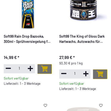
Soft99 Rain Drop Bazooka,
Soft99 The King of Gloss Dark
300ml - Sprühversiegelung für
Hartwachs, Autowachs für
Lack, Scheinwerfer,
dunkle Lacke,
Glasoberfläche, Reifen,
wasserabweisend, mit
14,99 €
*
27,99 €
*
Chrom, Kunststoff (außen),
Schwamm, 300gr
Felgen
93,30 € pro 1 kg
Sofort verfügbar
Lieferzeit: 1 - 3 Werktage
Sofort verfügbar
Lieferzeit: 1 - 3 Werktage