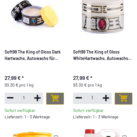
Soft99 The King of Gloss Dark
Soft99 The King of Gloss
Hartwachs, Autowachs für
WhiteHartwachs, Autowachs
dunkle Lacke,
für helle Lacke,
wasserabweisend, mit
wasserabweisend, mit
27,99 €
*
27,99 €
*
Schwamm, 300gr
Schwamm, 300gr
93,30 € pro 1 kg
93,30 € pro 1 kg
Sofort verfügbar
Sofort verfügbar
Lieferzeit: 1 - 3 Werktage
Lieferzeit: 1 - 3 Werktage