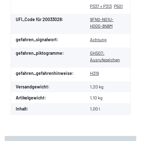
P337 + P313
P501
UFI_Code für 20033028:
9FN0-N01U-
H000-8N8M
gefahren_signalwort:
Achtung
gefahren_piktogramme:
GHS07:
Ausrufezeichen
gefahren_gefahrenhinweise:
H319
Versandgewicht:
1,20 kg
Artikelgewicht:
1,10
kg
Inhalt:
1,00 l