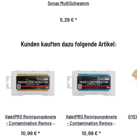
Sonax MultiSchwamm
5,29 €
*
Kunden kauften dazu folgende Artikel:
ValetPRO Reinigungsknete
ValetPRO Reinigungsknete
GYEO
- Contamination Removal
- Contamination Removal
Bar 100g gelb/medium
Bar 100g blau/hart
10,99 €
*
10,99 €
*