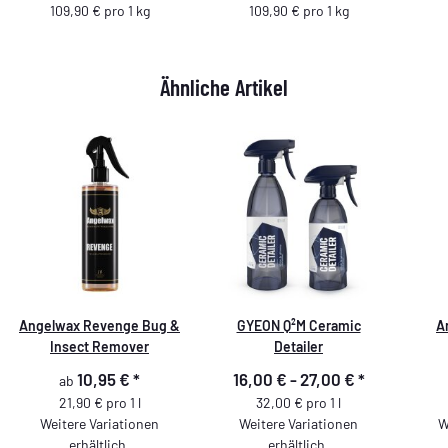
109,90 € pro 1 kg
109,90 € pro 1 kg
Ähnliche Artikel
Angelwax Revenge Bug &
GYEON Q²M Ceramic
A
Insect Remover
Detailer
10,95 €
*
16,00 € -
27,00 €
*
ab
21,90 € pro 1 l
32,00 € pro 1 l
Weitere Variationen
Weitere Variationen
W
erhältlich.
erhältlich.