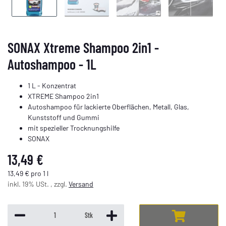
SONAX Xtreme Shampoo 2in1 -
Autoshampoo - 1L
1 L - Konzentrat
XTREME Shampoo 2in1
Autoshampoo für lackierte Oberflächen, Metall, Glas,
Kunststoff und Gummi
mit spezieller Trocknungshilfe
SONAX
13,49 €
13,49 € pro 1 l
inkl. 19% USt. , zzgl.
Versand
ding...
Stk