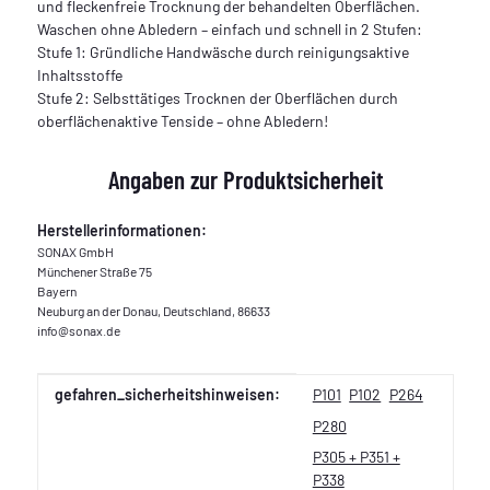
und fleckenfreie Trocknung der behandelten Oberflächen.
Waschen ohne Abledern – einfach und schnell in 2 Stufen:
Stufe 1: Gründliche Handwäsche durch reinigungsaktive
Inhaltsstoffe
Stufe 2: Selbsttätiges Trocknen der Oberflächen durch
oberflächenaktive Tenside – ohne Abledern!
Angaben zur Produktsicherheit
Herstellerinformationen:
SONAX GmbH
Münchener Straße 75
Bayern
Neuburg an der Donau, Deutschland, 86633
info@sonax.de
Produkteigenschaft
Wert
gefahren_sicherheitshinweisen:
P101
P102
P264
P280
P305 + P351 +
P338