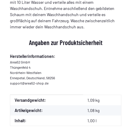
mit 10 Liter Wasser und verteile alles mit einem
Waschhandschuh. Entnehme anschließend den gebildeten
Schaum mit deinem Waschhandschuh und verteile es
großflächig auf deinem Fahrzeug. Wasche zwischenzeitlich
immer wieder dein Waschhandschuh aus.
Angaben zur Produktsicherheit
Herstellerinformationen:
Area52 GmbH
Thüngenfeld 4
Nordrhein-Westfalen
Ennepetal, Deutschland, 58256
support@area52-shop.de
Produkteigenschaft
Wert
Versandgewicht:
1,09 kg
Artikelgewicht:
1,08
kg
Inhalt:
1,00 l