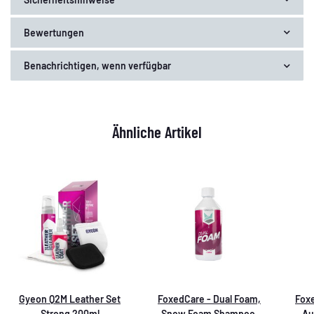
Bewertungen
Benachrichtigen, wenn verfügbar
Ähnliche Artikel
Gyeon Q2M Leather Set
FoxedCare - Dual Foam,
Fox
Strong 200ml
Snow Foam Shampoo,
Au