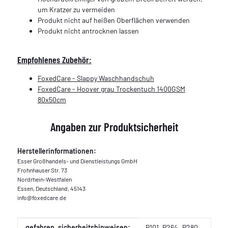
um Kratzer zu vermeiden
Produkt nicht auf heißen Oberflächen verwenden
Produkt nicht antrocknen lassen
Empfohlenes Zubehör:
FoxedCare - Slappy Waschhandschuh
FoxedCare - Hoover grau Trockentuch 1400GSM
80x50cm
Angaben zur Produktsicherheit
Herstellerinformationen:
Esser Großhandels- und Dienstleistungs GmbH
Frohnhauser Str. 73
Nordrhein-Westfalen
Essen, Deutschland, 45143
info@foxedcare.de
Produkteigenschaft
Wert
gefahren_sicherheitshinweisen:
P101
P264
P280