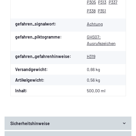
P305
P313
P337
P338
P351
gefahren_signalwort:
Achtung
gefahren_piktogramme:
GHS07:
Ausrufezeichen
gefahren_gefahrenhinweise:
H319
Versandgewicht:
0,66 kg
Artikelgewicht:
0,56
kg
Inhalt:
500,00 ml
Sicherheitshinweise