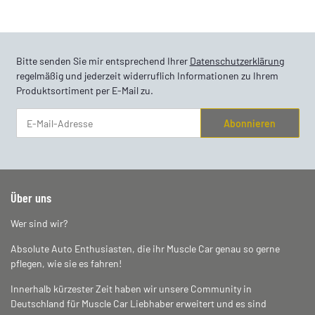
Bitte senden Sie mir entsprechend Ihrer
Datenschutzerklärung
regelmäßig und jederzeit widerruflich Informationen zu Ihrem
Produktsortiment per E-Mail zu.
Abonnieren
Newsletter Abonnieren
Über uns
Wer sind wir?
Absolute Auto Enthusiasten, die ihr Muscle Car genau so gerne
pflegen, wie sie es fahren!
Innerhalb kürzester Zeit haben wir unsere Community in
Deutschland für Muscle Car Liebhaber erweitert und es sind