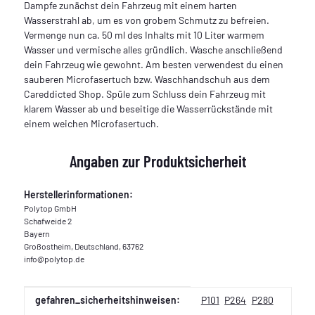
Dampfe zunächst dein Fahrzeug mit einem harten
Wasserstrahl ab, um es von grobem Schmutz zu befreien.
Vermenge nun ca. 50 ml des Inhalts mit 10 Liter warmem
Wasser und vermische alles gründlich. Wasche anschließend
dein Fahrzeug wie gewohnt. Am besten verwendest du einen
sauberen Microfasertuch bzw. Waschhandschuh aus dem
Careddicted Shop. Spüle zum Schluss dein Fahrzeug mit
klarem Wasser ab und beseitige die Wasserrückstände mit
einem weichen Microfasertuch.
Angaben zur Produktsicherheit
Herstellerinformationen:
Polytop GmbH
Schafweide 2
Bayern
Großostheim, Deutschland, 63762
info@polytop.de
Produkteigenschaft
Wert
gefahren_sicherheitshinweisen:
P101
P264
P280