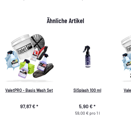
18x26cm,1800GSM
500 ml
Ähnliche Artikel
ValetPRO - Basis Wash Set
SiSplash 100 ml
Val
97,87 €
*
5,90 €
*
59,00 € pro 1 l