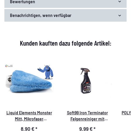
Bewertungen
Benachrichtigen, wenn verfügbar
Kunden kauften dazu folgende Artikel:
Liquid Elements Monster
Soft99 Iron Terminator
POLY
Mitt, Mikrofaser
Felgenreiniger mit
Waschhandschuh,
Wirkindikator, pH-neutral,
8,90 €
*
9,99 €
*