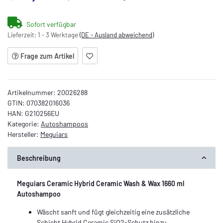
ading...
Sofort verfügbar
Lieferzeit:
1 - 3 Werktage
(DE - Ausland abweichend)
Frage zum Artikel
Artikelnummer:
20026288
GTIN:
070382016036
HAN:
G210256EU
Kategorie:
Autoshampoos
Hersteller:
Meguiars
Beschreibung
Meguiars Ceramic Hybrid Ceramic Wash & Wax 1660 ml
Autoshampoo
Wäscht sanft und fügt gleichzeitig eine zusätzliche
Schicht Hybrid Ceramic SiO2-Schutz hinzu.