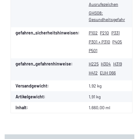
Ausrufezeichen
GHS08:
Gesundheitsgefahr
gefahren_sicherheitshinweisen:
P102
P210
P331
P301 + P310
P405
P501
gefahren_gefahrenhinweise:
H225
H304
H319
H412
EUH 066
Versandgewicht:
1,92 kg
Artikelgewicht:
1,91
kg
Inhalt:
1.660,00 ml