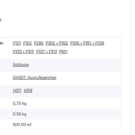
3
n:
P101
P102
P280
P302 + P352
P305 + P351 + P338
P333 + P313
P337 + P313
P501
Achtung
GHS07: Ausrufezeichen
H317
H319
0,70 kg
0,50
kg
500,00 ml