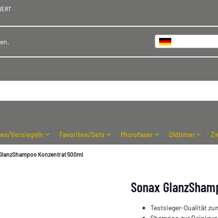
WERT
Deutschland
hen.
ren/Versiegeln
Favoriten/Sets
Microfaser
Oldtimer
Zw
GlanzShampoo Konzentrat 500ml
Sonax GlanzSham
Testsieger-Qualität z
Shampoo zur Reinigung