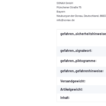
SONAX GmbH
Münchener Straße 75
Bayern
Neuburg an der Donau, Deutschland, 8663
info@sonax.de
Produkteigenschaft
Wert
gefahren_sicherheitshinweise
gefahren_signalwort:
gefahren_piktogramme:
gefahren_gefahrenhinweise:
Versandgewicht:
Artikelgewicht:
Inhalt: