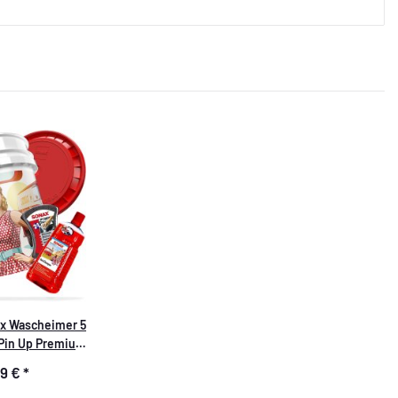
ax Wascheimer 5
 Pin Up Premium
 teilig
99 €
*