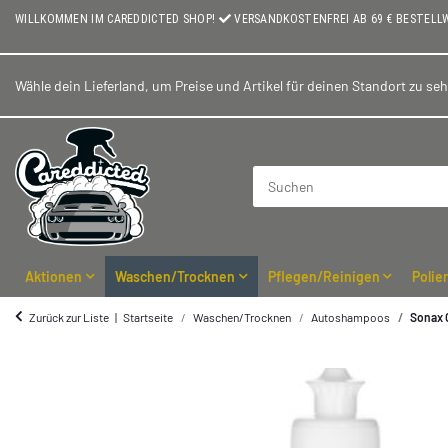
WILLKOMMEN IM CAREDDICTED SHOP!
VERSANDKOSTENFREI AB 69 € BESTELL
Wähle dein Lieferland, um Preise und Artikel für deinen Standort zu se
Aktionen
Waschen/Trocknen
Pflegen/Reinigen
Polie
Zurück zur Liste
Startseite
Waschen/Trocknen
Autoshampoos
Sonax 