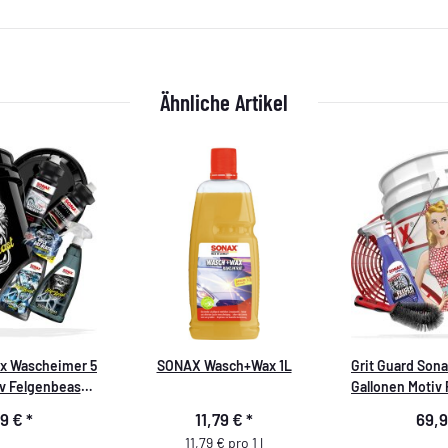
Ähnliche Artikel
ax Wascheimer 5
SONAX Wasch+Wax 1L
Grit Guard Son
v Felgenbeast
Gallonen Motiv
 - 9 teilig
Set - 7
99 €
*
11,79 €
*
69,
11,79 € pro 1 l