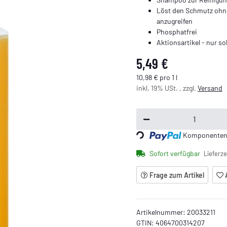
Löst den Schmutz ohn
anzugreifen
Phosphatfrei
Aktionsartikel - nur so
5,49 €
10,98 € pro 1 l
inkl. 19% USt. , zzgl.
Versand
Loading...
Komponenten w
Sofort verfügbar
Lieferze
Frage zum Artikel
Artikelnummer:
20033211
GTIN:
4064700314207