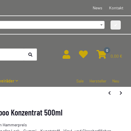
News
Kontakt
✔
0
0,00 €
eiräder
Sale
Hersteller
Neu
poo Konzentrat 500ml
um Hammerpreis
 aller Lack-, Gummi-, Kunststoff-, Vinyl- und Glasoberflächen