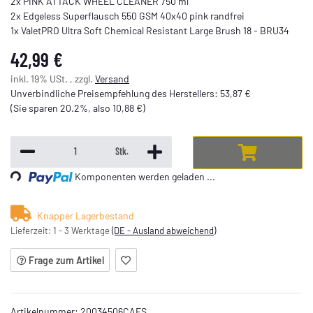
2x PINK ATTACK WHEEL CLEANER 750 ml
2x Edgeless Superflausch 550 GSM 40x40 pink randfrei
1x ValetPRO Ultra Soft Chemical Resistant Large Brush 18 - BRU34
42,99 €
inkl. 19% USt. , zzgl.
Versand
Unverbindliche Preisempfehlung des Herstellers
:
53,87 €
(Sie sparen
20.2%
, also
10,88 €
)
Loading...
Stk.
Komponenten werden geladen ...
Knapper Lagerbestand
Lieferzeit:
1 - 3 Werktage
(DE - Ausland abweichend)
Frage zum Artikel
Artikelnummer:
20034506CAFS