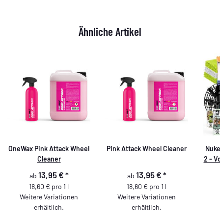
Ähnliche Artikel
OneWax Pink Attack Wheel
Pink Attack Wheel Cleaner
Nuke
Cleaner
2 - Vorwäsche - Waschen -
Trock
13,95 €
*
13,95 €
*
ab
ab
18,60 € pro 1 l
18,60 € pro 1 l
Weitere Variationen
Weitere Variationen
erhältlich.
erhältlich.