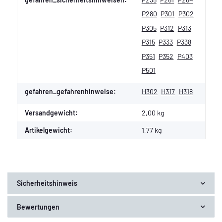
P280
P301
P302
P305
P312
P313
P315
P333
P338
P351
P352
P403
P501
gefahren_gefahrenhinweise:
H302
H317
H318
Versandgewicht:
2,00 kg
Artikelgewicht:
1,77
kg
Sicherheitshinweis
Bewertungen