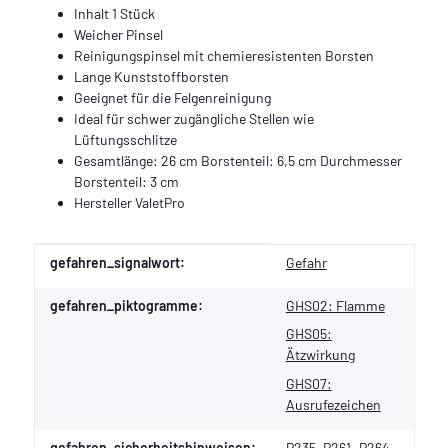
Inhalt 1 Stück
Weicher Pinsel
Reinigungspinsel mit chemieresistenten Borsten
Lange Kunststoffborsten
Geeignet für die Felgenreinigung
Ideal für schwer zugängliche Stellen wie
Lüftungsschlitze
Gesamtlänge: 26 cm Borstenteil: 6,5 cm Durchmesser
Borstenteil: 3 cm
Hersteller ValetPro
Produkteigenschaft
Wert
gefahren_signalwort:
Gefahr
gefahren_piktogramme:
GHS02: Flamme
GHS05:
Ätzwirkung
GHS07:
Ausrufezeichen
gefahren_sicherheitshinweisen:
P235
P261
P264