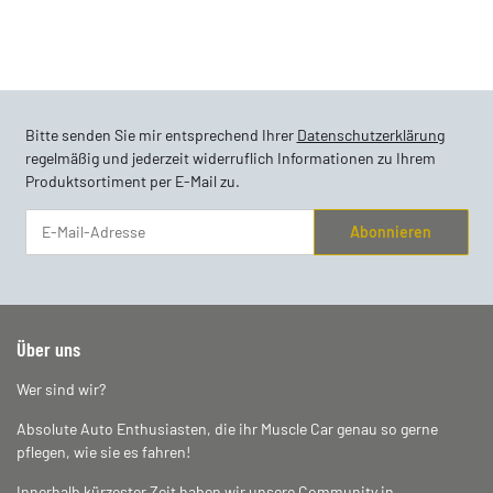
Bitte senden Sie mir entsprechend Ihrer
Datenschutzerklärung
regelmäßig und jederzeit widerruflich Informationen zu Ihrem
Produktsortiment per E-Mail zu.
Abonnieren
Newsletter Abonnieren
Über uns
Wer sind wir?
Absolute Auto Enthusiasten, die ihr Muscle Car genau so gerne
pflegen, wie sie es fahren!
Innerhalb kürzester Zeit haben wir unsere Community in