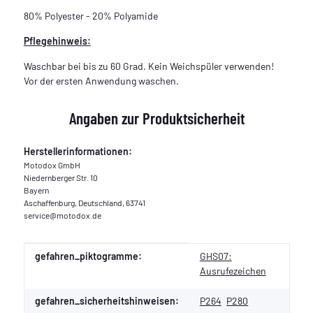
80% Polyester - 20% Polyamide
Pflegehinweis:
Waschbar bei bis zu 60 Grad. Kein Weichspüler verwenden!
Vor der ersten Anwendung waschen.
Angaben zur Produktsicherheit
Herstellerinformationen:
Motodox GmbH
Niedernberger Str. 10
Bayern
Aschaffenburg, Deutschland, 63741
service@motodox.de
Produkteigenschaft
Wert
gefahren_piktogramme:
GHS07:
Ausrufezeichen
gefahren_sicherheitshinweisen:
P264
P280