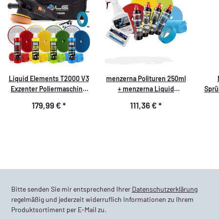
Liquid Elements T2000 V3
menzerna Polituren 250ml
Exzenter Poliermaschine
+ menzerna Liquid
Sprü
Garage Freaks
Carnauba Wachs 250ml +
179,99 €
*
111,36 €
*
Garage Freaks Pads +
ValetPRO Clay Rider 500ml
+ ValetPRO
Reinigungsknete +
Zubehör
Bitte senden Sie mir entsprechend Ihrer
Datenschutzerklärung
regelmäßig und jederzeit widerruflich Informationen zu Ihrem
Produktsortiment per E-Mail zu.