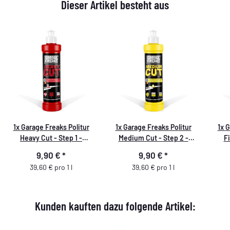
Dieser Artikel besteht aus
1x
Garage Freaks Politur
1x
Garage Freaks Politur
1x
G
Heavy Cut - Step 1 -
Medium Cut - Step 2 -
Fi
Schleifpolitur - 250 ml
Hologrammentferner -
Hoch
9,90 €
*
9,90 €
*
250ml
39,60 € pro 1 l
39,60 € pro 1 l
Kunden kauften dazu folgende Artikel: