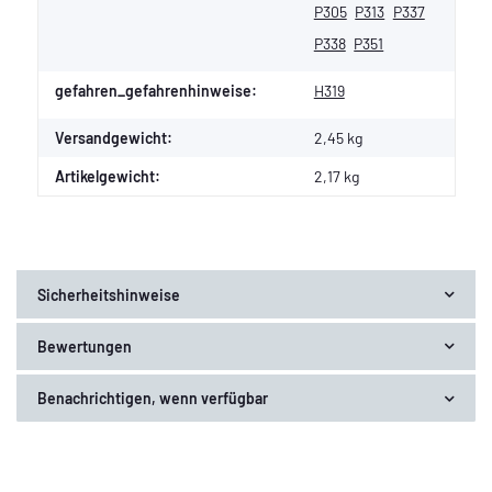
P305
P313
P337
P338
P351
gefahren_gefahrenhinweise:
H319
Versandgewicht:
2,45 kg
Artikelgewicht:
2,17
kg
Sicherheitshinweise
Bewertungen
Benachrichtigen, wenn verfügbar