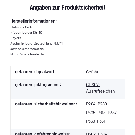
Angaben zur Produktsicherheit
Herstellerinformationen:
Motodox GmbH
Niedernberger Str. 10
Bayern
Aschaffenburg, Deutschland, 63741
service@motodox.de
https://detailmate.de
Produkteigenschaft
Wert
gefahren_signalwort:
Gefahr
gefahren_piktogramme:
GHS07:
Ausrufezeichen
gefahren_sicherheitshinweisen:
P264
P280
P305
P313
P337
P338
P351
gefahren_gefahrenhinweise:
H302
H304