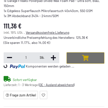
1x Garage Freaks Polierpad Shield Wax Foam Pad - ultra soft, blau,
150mm
1x Edgeless Superflausch Mikrofasertuch 40x40cm, 550 GSM
1x 3M Abdeckband 3434 - 24mm/50M
111,36 €
inkl. 19% USt. ,
Versandkostenfreie Lieferung
Unverbindliche Preisempfehlung des Herstellers
:
125,36 €
(Sie sparen
11.17%
, also
14,00 €
)
Stk.
ing...
Komponenten werden geladen ...
Sofort verfügbar
Lieferzeit:
1 - 3 Werktage
(DE - Ausland abweichend)
Frage zum Artikel