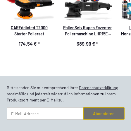
CAREddicted T2000
Polier Set: Rupes Exzenter
L
Starter Polierset
Poliermaschine LHR15ES
Menz
Bigfoot + Menzerna
174,54 €
*
389,99 €
*
Polituren + Garage Freaks
Polierpads + Sonax
Versiegelung + Poliertuch
Bitte senden Sie mir entsprechend Ihrer
Datenschutzerklärung
regelmäßig und jederzeit widerruflich Informationen zu Ihrem
Produktsortiment per E-Mail zu.
Abonnieren
Newsletter Abonnieren