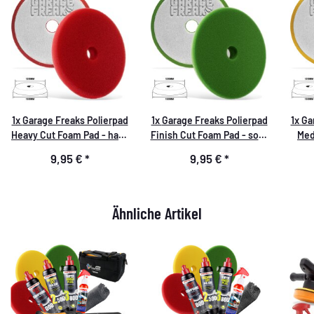
1x
Garage Freaks Polierpad
1x
Garage Freaks Polierpad
1x
Ga
Heavy Cut Foam Pad - hart,
Finish Cut Foam Pad - soft,
Med
rot, 150mm
grün, 150mm
me
9,95 €
*
9,95 €
*
Ähnliche Artikel