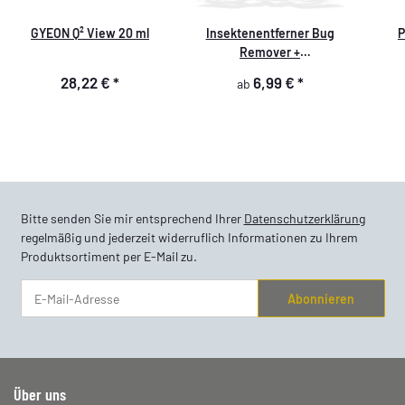
GYEON Q² View 20 ml
Insektenentferner Bug
P
Remover +
Insektenschwamm
28,22 €
*
6,99 €
*
ab
Bitte senden Sie mir entsprechend Ihrer
Datenschutzerklärung
regelmäßig und jederzeit widerruflich Informationen zu Ihrem
Produktsortiment per E-Mail zu.
Abonnieren
Newsletter Abonnieren
Über uns