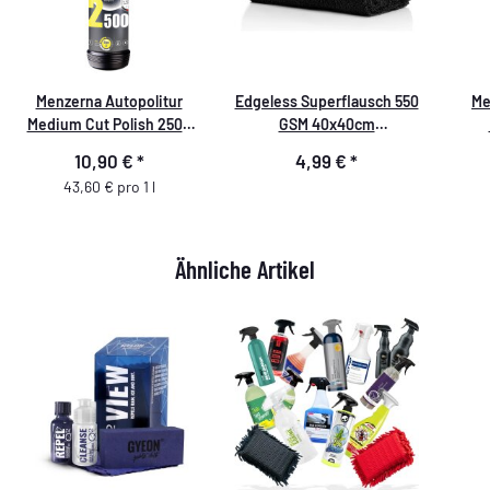
Menzerna Autopolitur
Edgeless Superflausch 550
Me
Medium Cut Polish 2500
GSM 40x40cm
250 ml
Mikrofasertuch schwarz
10,90 €
*
4,99 €
*
43,60 € pro 1 l
Ähnliche Artikel