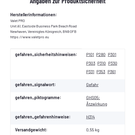
Angaben zur Produktsicherheit
Herstellerinformationen:
Valet PRO
Unit A1, Eastside Business Park Beach Road
Newhaven, Vereinigtes Königreich, BN9 0FB
https://www.valetpro.eu
Produkteigenschaft
Wert
gefahren_sicherheitshinweisen:
P101
P280
P301
P303
P310
P330
P331
P353
P361
gefahren_signalwort:
Gefahr
gefahren_piktogramme:
GHS05:
Ätzwirkung
gefahren_gefahrenhinweise:
H314
Versandgewicht:
0,55 kg