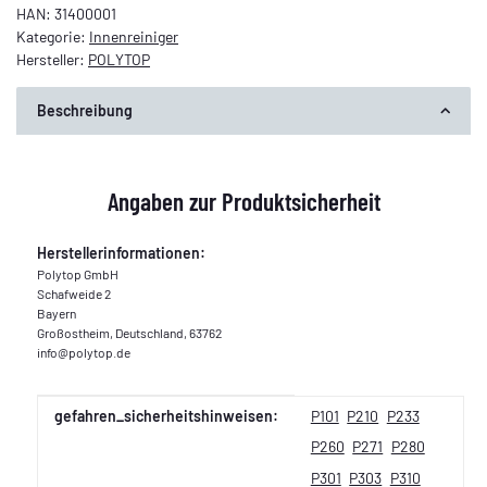
HAN:
31400001
Kategorie:
Innenreiniger
Hersteller:
POLYTOP
Beschreibung
Angaben zur Produktsicherheit
Herstellerinformationen:
Polytop GmbH
Schafweide 2
Bayern
Großostheim, Deutschland, 63762
info@polytop.de
Produkteigenschaft
Wert
gefahren_sicherheitshinweisen:
P101
P210
P233
P260
P271
P280
P301
P303
P310