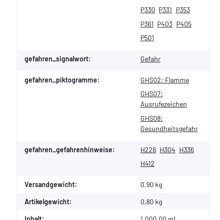
P330
P331
P353
P361
P403
P405
P501
gefahren_signalwort:
Gefahr
gefahren_piktogramme:
GHS02: Flamme
GHS07:
Ausrufezeichen
GHS08:
Gesundheitsgefahr
gefahren_gefahrenhinweise:
H226
H304
H336
H412
Versandgewicht:
0,90 kg
Artikelgewicht:
0,80
kg
Inhalt:
1.000,00 ml