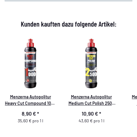
Kunden kauften dazu folgende Artikel:
Menzerna Autopolitur
Menzerna Autopolitur
Me
Heavy Cut Compound 1000
Medium Cut Polish 2500
250 ml
250 ml
8,90 €
*
10,90 €
*
35,60 € pro 1 l
43,60 € pro 1 l