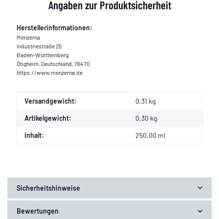
Angaben zur Produktsicherheit
Herstellerinformationen:
Menzerna
Industriestraße 25
Baden-Württemberg
Ötigheim, Deutschland, 76470
https://www.menzerna.de
Produkteigenschaft
Wert
Versandgewicht:
0,31 kg
Artikelgewicht:
0,30
kg
Inhalt:
250,00 ml
Sicherheitshinweise
Bewertungen