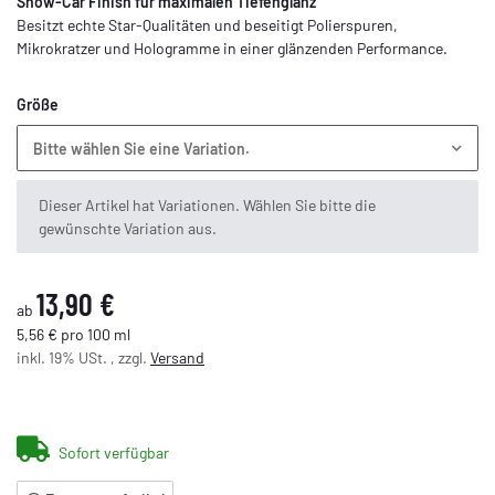
Show-Car Finish für maximalen Tiefenglanz
Besitzt echte Star-Qualitäten und beseitigt Polierspuren,
Mikrokratzer und Hologramme in einer glänzenden Performance.
Größe
Bitte wählen Sie eine Variation.
x
Dieser Artikel hat Variationen. Wählen Sie bitte die
gewünschte Variation aus.
13,90 €
ab
5,56 € pro 100 ml
inkl. 19% USt. , zzgl.
Versand
Sofort verfügbar