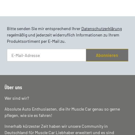
Bitte senden Sie mir entsprechend Ihrer
Datenschutzerklärung
regelmäßig und jederzeit widerruflich Informationen zu Ihrem
Produktsortiment per E-Mail zu.
Abonnieren
Newsletter Abonnieren
Über uns
Wer sind wir?
Absolute Auto Enthusiasten, die ihr Muscle Car genau so gerne
pflegen, wie sie es fahren!
Innerhalb kürzester Zeit haben wir unsere Community in
Deutschland für Muscle Car Liebhaber erweitert und es sind