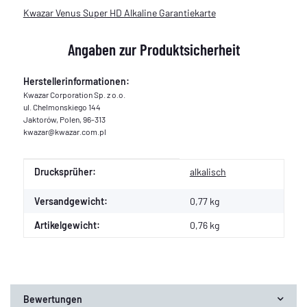
Kwazar Venus Super HD Alkaline Garantiekarte
Angaben zur Produktsicherheit
Herstellerinformationen:
Kwazar Corporation Sp. z o.o.
ul. Chelmonskiego 144
Jaktorów, Polen, 96-313
kwazar@kwazar.com.pl
Produkteigenschaft
Wert
Drucksprüher:
alkalisch
Versandgewicht:
0,77 kg
Artikelgewicht:
0,76
kg
Bewertungen