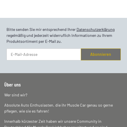
Bitte senden Sie mir entsprechend Ihrer
Datenschutzerklärung
regelmäßig und jederzeit widerruflich Informationen zu Ihrem
Produktsortiment per E-Mail zu.
Abonnieren
Newsletter Abonnieren
Über uns
Wer sind wir?
Absolute Auto Enthusiasten, die ihr Muscle Car genau so gerne
pflegen, wie sie es fahren!
Innerhalb kürzester Zeit haben wir unsere Community in