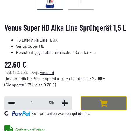
Venus Super HD Alka Line Sprühgerät 1,5 L
1,5 Liter Alka Line- BOX
Venus Super HD
Resistent gegenüber alkalischen Substanzen
22,60 €
inkl. 19% USt. , zzgl.
Versand
Unverbindliche Preisempfehlung des Herstellers
:
22,99 €
(Sie sparen
1.7%
, also
0,39 €
)
Stk
ng...
Komponenten werden geladen ...
Sofort verfügbar