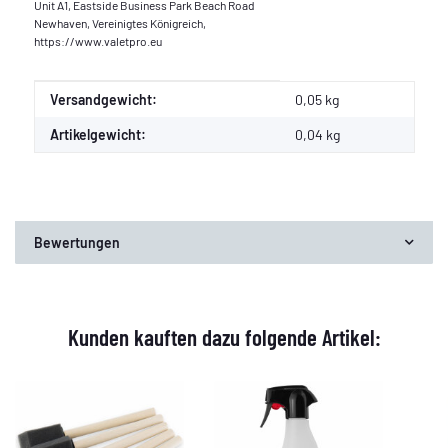
Unit A1, Eastside Business Park Beach Road
Newhaven, Vereinigtes Königreich,
https://www.valetpro.eu
Produkteigenschaft
Wert
Versandgewicht:
0,05 kg
Artikelgewicht:
0,04
kg
Bewertungen
Kunden kauften dazu folgende Artikel: