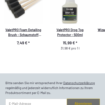
ValetPRO Foam Detailing
ValetPRO Drop Top
Wizar
Brush - Schaumstoff
Protector - 500ml
Reinigungspinsel ideal für
7,49 €
*
15,99 €
*
Lüftungsschlitze - BRU23
31,98 € pro 1 l
Bitte senden Sie mir entsprechend Ihrer
Datenschutzerklärung
regelmäßig und jederzeit widerruflich Informationen zu Ihrem
Produktsortiment per E-Mail zu.
Abonnieren