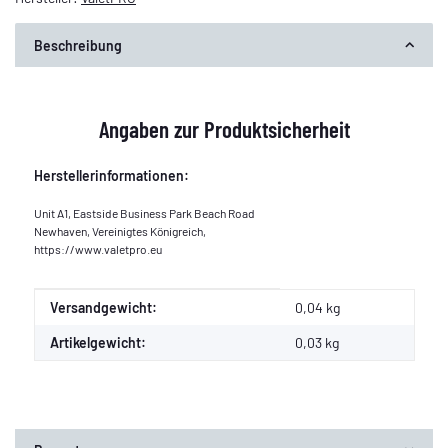
Beschreibung
Angaben zur Produktsicherheit
Herstellerinformationen:
Unit A1, Eastside Business Park Beach Road
Newhaven, Vereinigtes Königreich,
https://www.valetpro.eu
Produkteigenschaft
Wert
Versandgewicht:
0,04 kg
Artikelgewicht:
0,03
kg