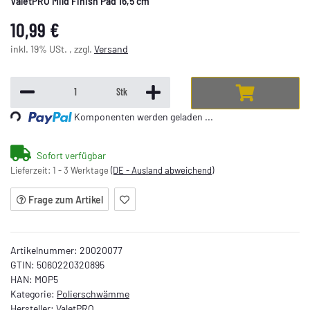
ValetPRO Mild Finish Pad 16,5 cm
10,99 €
inkl. 19% USt. , zzgl.
Versand
Stk
ing...
Komponenten werden geladen ...
Sofort verfügbar
Lieferzeit:
1 - 3 Werktage
(DE - Ausland abweichend)
Frage zum Artikel
Artikelnummer:
20020077
GTIN:
5060220320895
HAN:
MOP5
Kategorie:
Polierschwämme
Hersteller:
ValetPRO