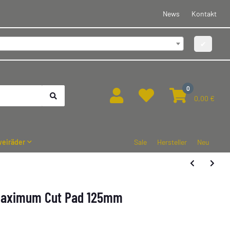
News
Kontakt
✔
0
0,00 €
eiräder
Sale
Hersteller
Neu
 Maximum Cut Pad 125mm