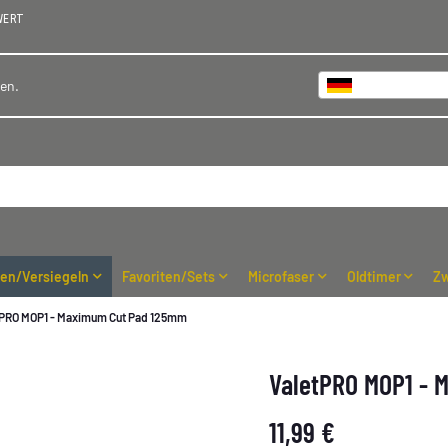
WERT
Deutschland
hen.
ren/Versiegeln
Favoriten/Sets
Microfaser
Oldtimer
Zw
tPRO MOP1 - Maximum Cut Pad 125mm
ValetPRO MOP1 -
11,99 €