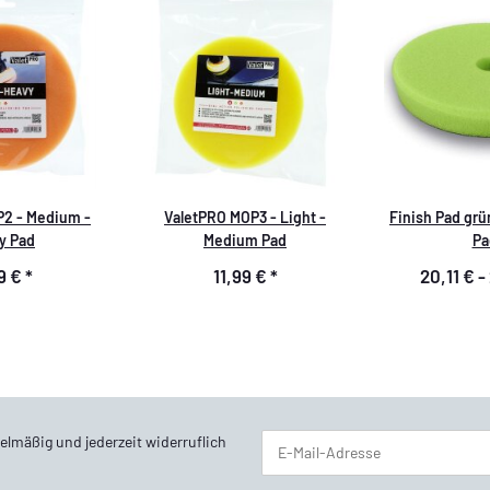
2 - Medium -
ValetPRO MOP3 - Light -
Finish Pad grü
y Pad
Medium Pad
Pa
99 €
*
11,99 €
*
20,11 € -
elmäßig und jederzeit widerruflich
Newsletter Abonnieren