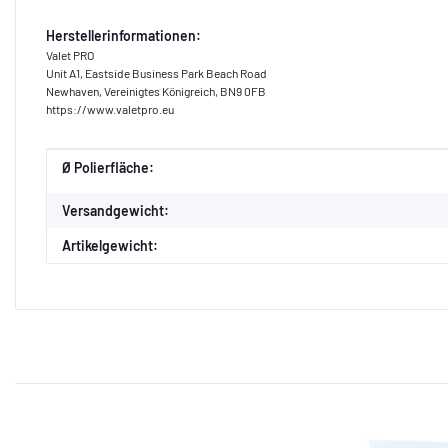
Herstellerinformationen:
Valet PRO
Unit A1, Eastside Business Park Beach Road
Newhaven, Vereinigtes Königreich, BN9 0FB
https://www.valetpro.eu
Produkteigenschaft
Wert
Ø Polierfläche:
Versandgewicht:
Artikelgewicht: