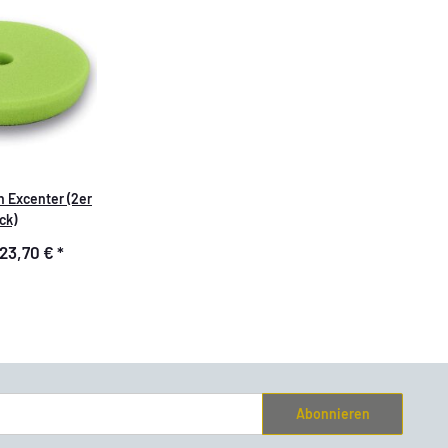
n Excenter (2er
ck)
23,70 €
*
Abonnieren