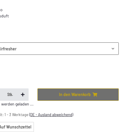
to
sduft
irfresher
In den Warenkorb
Stk.
erden geladen ...
it:
1 - 3 Werktage
(DE - Ausland abweichend)
Auf Wunschzettel