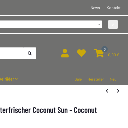
News
Kontakt
✔
0
0,00 €
eiräder
Sale
Hersteller
Neu
terfrischer Coconut Sun - Coconut