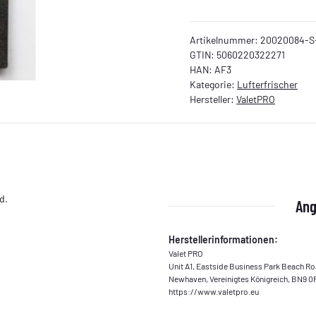
Artikelnummer:
20020084-S
GTIN:
5060220322271
HAN:
AF3
Kategorie:
Lufterfrischer
Hersteller:
ValetPRO
d.
Ang
Herstellerinformationen:
Valet PRO
Unit A1, Eastside Business Park Beach R
Newhaven, Vereinigtes Königreich, BN9 
https://www.valetpro.eu