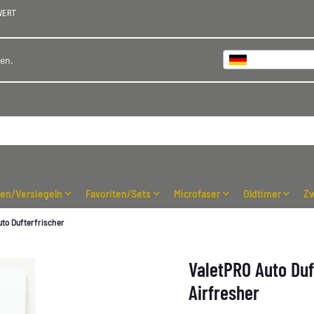
WERT
Deutschland
hen.
ren/Versiegeln
Favoriten/Sets
Microfaser
Oldtimer
Zw
uto Dufterfrischer
ValetPRO Auto Duf
Airfresher