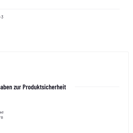
-3
aben zur Produktsicherheit
oad
0FB