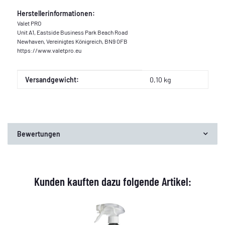
Herstellerinformationen:
Valet PRO
Unit A1, Eastside Business Park Beach Road
Newhaven, Vereinigtes Königreich, BN9 0FB
https://www.valetpro.eu
Produkteigenschaft
Wert
Versandgewicht:
0,10 kg
Bewertungen
Kunden kauften dazu folgende Artikel: