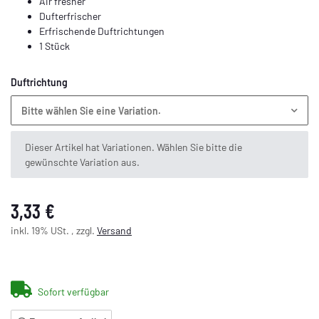
Air fresher
Dufterfrischer
Erfrischende Duftrichtungen
1 Stück
Duftrichtung
Bitte wählen Sie eine Variation.
x
Dieser Artikel hat Variationen. Wählen Sie bitte die
gewünschte Variation aus.
3,33 €
inkl. 19% USt. , zzgl.
Versand
Sofort verfügbar