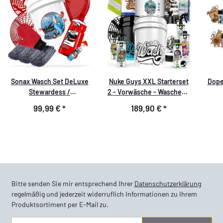
Sonax Wasch Set DeLuxe
Nuke Guys XXL Starterset
Dope
Stewardess /
2 - Vorwäsche - Waschen -
Flugbegleiterin Motiv - 10
Trocknen - Innenreinigung
99,99 €
*
189,90 €
*
teilig
- Glasreinigung
Bitte senden Sie mir entsprechend Ihrer
Datenschutzerklärung
regelmäßig und jederzeit widerruflich Informationen zu Ihrem
Produktsortiment per E-Mail zu.