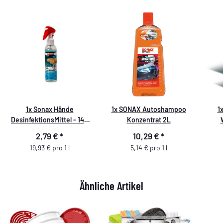
1x
Sonax Hände
1x
SONAX Autoshampoo
1
DesinfektionsMittel - 140
Konzentrat 2L
ml Sprühflasche
2,79 €
*
10,29 €
*
19,93 € pro 1 l
5,14 € pro 1 l
Ähnliche Artikel