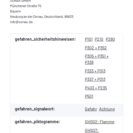
SONAX GmbH
Münchener Straße 75
Bayern
Neuburg an der Donau, Deutschland, 86633
info@sonax.de
Produkteigenschaft
Wert
gefahren_sicherheitshinweisen:
P101
P210
P280
P302 + P352
P305 + P351 +
P338
P333 + P313
P337 + P313
P403 + P235
P501
gefahren_signalwort:
Gefahr
Achtung
gefahren_piktogramme:
GHS02: Flamme
GHS07: