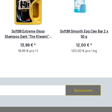
Soft99 Extreme Gloss
Soft99 Smooth Egg Clay Bar 2 x
Shampoo Dark "The Kiwami" -
50 g
Autoshampoo - 750ml
13,99 €
*
12,00 €
*
18,65 € pro 1 l
120,00 € pro 1 kg
Abonnieren