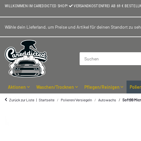
WILLKOMMEN IM CAREDDICTED SHOP!
VERSANDKOSTENFREI AB 69 € BESTELL
Wähle dein Lieferland, um Preise und Artikel für deinen Standort zu se
Aktionen
Waschen/Trocknen
Pflegen/Reinigen
Polie
Zurück zur Liste
Startseite
Polieren/Versiegeln
Autowachs
Soft99 Mic