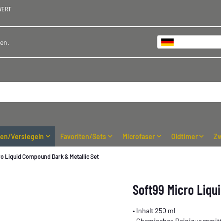
WERT
Deutschland
hen.
ren/Versiegeln
Favoriten/Sets
Microfaser
Oldtimer
Zw
ro Liquid Compound Dark & Metallic Set
Soft99 Micro Liqu
• Inhalt 250 ml
• Chemisches Reinigungsmitt