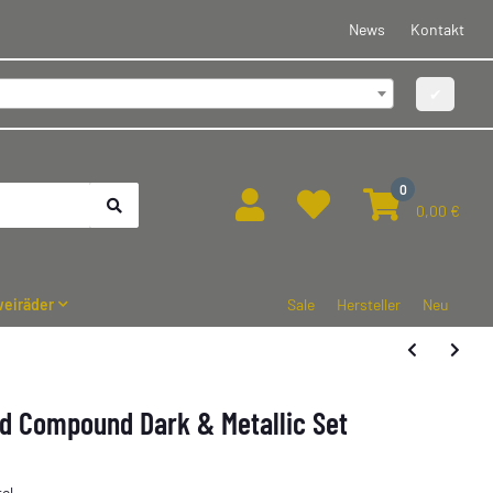
News
Kontakt
✔
0
0,00 €
eiräder
Sale
Hersteller
Neu
id Compound Dark & Metallic Set
el