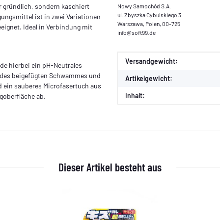
 gründlich, sondern kaschiert
Nowy Samochód S.A.
ul. Zbyszka Cybulskiego 3
ungsmittel ist in zwei Variationen
Warszawa, Polen, 00-725
geeignet. Ideal in Verbindung mit
info@soft99.de
Produkteigenschaft
Wert
Versandgewicht:
de hierbei ein pH-Neutrales
e des beigefügten Schwammes und
Artikelgewicht:
d ein sauberes Microfasertuch aus
Inhalt:
goberfläche ab.
Dieser Artikel besteht aus