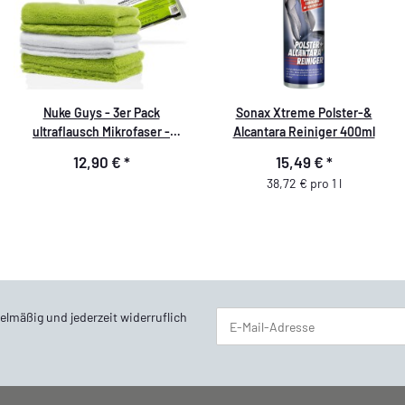
Nuke Guys - 3er Pack
Sonax Xtreme Polster-&
ultraflausch Mikrofaser -
Alcantara Reiniger 400ml
Quick'n'Gloss - 40x40cm
12,90 €
*
15,49 €
*
38,72 € pro 1 l
elmäßig und jederzeit widerruflich
Newsletter Abonnieren