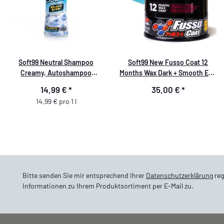
Soft99 Neutral Shampoo
Soft99 New Fusso Coat 12
Creamy, Autoshampoo
Months Wax Dark + Smooth Egg
Autowäsche, pH-neutral,
Clay Bar 50g
14,99 €
*
35,00 €
*
Pfefferminz Duft, 1 l
14,99 € pro 1 l
Bitte senden Sie mir entsprechend Ihrer
Datenschutzerklärung
reg
Informationen zu Ihrem Produktsortiment per E-Mail zu.