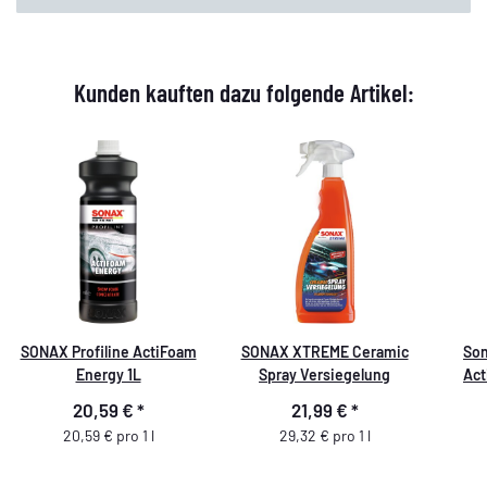
Kunden kauften dazu folgende Artikel:
SONAX Profiline ActiFoam
SONAX XTREME Ceramic
Son
Energy 1L
Spray Versiegelung
Act
20,59 €
*
21,99 €
*
20,59 € pro 1 l
29,32 € pro 1 l