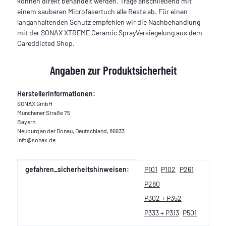
können direkt behandelt werden. Trage anschließend mit
einem sauberen Microfasertuch alle Reste ab. Für einen
langanhaltenden Schutz empfehlen wir die Nachbehandlung
mit der SONAX XTREME Ceramic SprayVersiegelung aus dem
Careddicted Shop.
Angaben zur Produktsicherheit
Herstellerinformationen:
SONAX GmbH
Münchener Straße 75
Bayern
Neuburg an der Donau, Deutschland, 86633
info@sonax.de
Produkteigenschaft
Wert
gefahren_sicherheitshinweisen:
P101
P102
P261
P280
P302 + P352
P333 + P313
P501