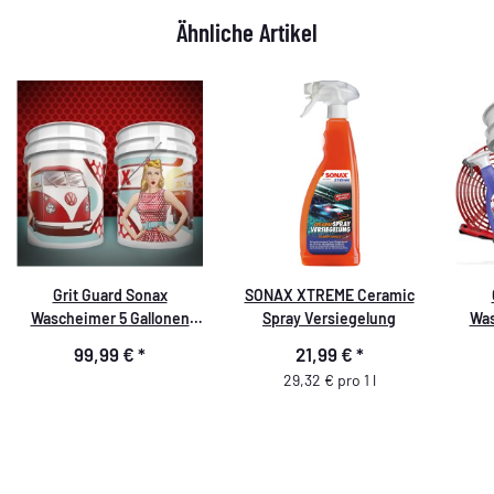
Ähnliche Artikel
Grit Guard Sonax
SONAX XTREME Ceramic
Wascheimer 5 Gallonen
Spray Versiegelung
Was
Motiv Pin Up Deluxe Set - 9
Moti
99,99 €
*
21,99 €
*
teilig
29,32 € pro 1 l