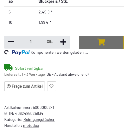
ab
Stückpreis / Stk.
5
2,49 €
*
10
1,99 €
*
Stk.
ng...
Komponenten werden geladen ...
Sofort verfügbar
Lieferzeit:
1 - 3 Werktage
(DE - Ausland abweichend)
Frage zum Artikel
Artikelnummer:
50000002-1
GTIN:
4062495025834
Kategorie:
Reinigungstücher
Hersteller:
motodox