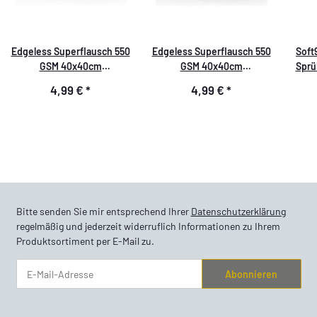
Edgeless Superflausch 550
Edgeless Superflausch 550
Soft
GSM 40x40cm
GSM 40x40cm
Sprü
Mikrofasertuch grau
Mikrofasertuch schwarz
4,99 €
*
4,99 €
*
Bitte senden Sie mir entsprechend Ihrer
Datenschutzerklärung
regelmäßig und jederzeit widerruflich Informationen zu Ihrem
Produktsortiment per E-Mail zu.
Abonnieren
Newsletter Abonnieren