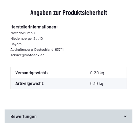
Angaben zur Produktsicherheit
Herstellerinformationen:
Motodox GmbH
Niedernberger Str. 10
Bayern
Aschaffenburg, Deutschland, 63741
service@motodox.de
Produkteigenschaft
Wert
Versandgewicht:
0,20 kg
Artikelgewicht:
0,10
kg
Bewertungen