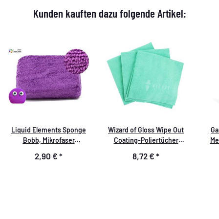
Kunden kauften dazu folgende Artikel:
Liquid Elements Sponge
Wizard of Gloss Wipe Out
Ga
Bobb, Mikrofaser
Coating-Poliertücher
Me
Handpolierschwamm
250GSM 40x40cm 3er Set
Ho
2,90 €
*
8,72 €
*