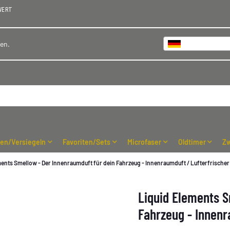
WERT
Deutschland
hen.
ren/Versiegeln
Favoriten/Sets
Microfaser
Oldtimer
Zw
ments Smellow - Der Innenraumduft für dein Fahrzeug - Innenraumduft / Lufterfrischer
Liquid Elements S
Fahrzeug - Innenr