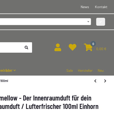
News
Kontakt
✔
0
0,00 €
eiräder
Sale
Hersteller
Neu
 100ml
mellow - Der Innenraumduft für dein
aumduft / Lufterfrischer 100ml Einhorn