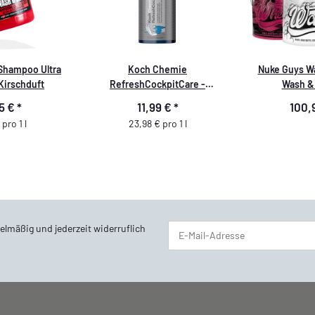
Shampoo Ultra
Koch Chemie
Nuke Guys Wa
Kirschduft
RefreshCockpitCare -
Wash &
Cockpitpflege seidenmatt
95 €
*
11,99 €
*
100,
500ml KCX
pro 1 l
23,98 € pro 1 l
elmäßig und jederzeit widerruflich
Newsletter Abonnieren