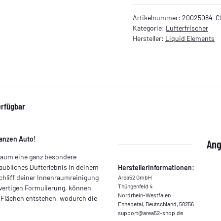
Artikelnummer:
20025084-C
Kategorie:
Lufterfrischer
Hersteller:
Liquid Elements
erfügbar
ganzen Auto!
Ang
raum eine ganz besondere
aubliches Dufterlebnis in deinem
Herstellerinformationen:
chliff deiner Innenraumreinigung
Area52 GmbH
Thüngenfeld 4
wertigen Formulierung, können
Nordrhein-Westfalen
 Flächen entstehen, wodurch die
Ennepetal, Deutschland, 58256
support@area52-shop.de