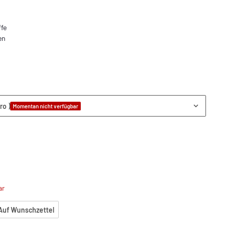
ffe
en
ro )
Momentan nicht verfügbar
ar
Auf Wunschzettel