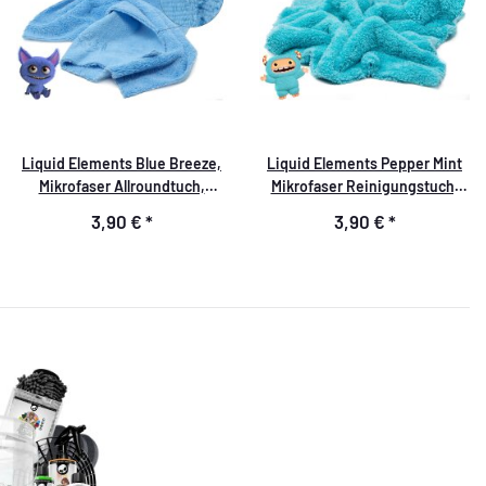
Liquid Elements Blue Breeze,
Liquid Elements Pepper Mint
Mikrofaser Allroundtuch,
Mikrofaser Reinigungstuch,
40x40 cm, 350 GSM
40x40cm, 500GSM
3,90 €
*
3,90 €
*