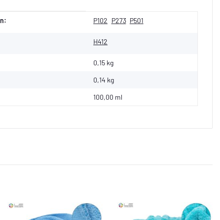
n:
P102
P273
P501
H412
0,15 kg
0,14
kg
100,00 ml