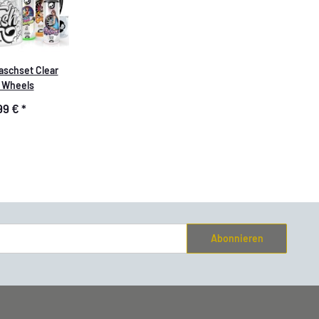
schset Clear
 Wheels
99 €
*
Abonnieren