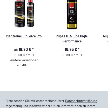
Menzerna Cut Force Pro
Rupes D-A Fine High-
Rup
Performance
Feinschleifpolitur 250ml
Com
19,90 €
*
18,95 €
*
ab
79,60 € pro 1 l
75,80 € pro 1 l
Weitere Variationen
erhältlich.
Bitte senden Sie mir entsprechend Ihrer
Datenschutzerklärung
regelmäßig und jederzeit widerruflich Informationen zu Ihrem