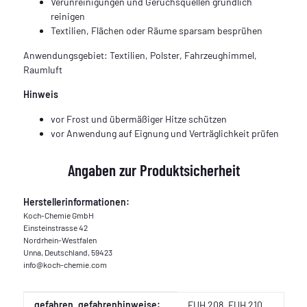
Verunreinigungen und Geruchsquellen gründlich
reinigen
Textilien, Flächen oder Räume sparsam besprühen
Anwendungsgebiet: Textilien, Polster, Fahrzeughimmel,
Raumluft
Hinweis
vor Frost und übermäßiger Hitze schützen
vor Anwendung auf Eignung und Verträglichkeit prüfen
Angaben zur Produktsicherheit
Herstellerinformationen:
Koch-Chemie GmbH
Einsteinstrasse 42
Nordrhein-Westfalen
Unna, Deutschland, 59423
info@koch-chemie.com
Produkteigenschaft
Wert
gefahren_gefahrenhinweise:
EUH 208
EUH 210