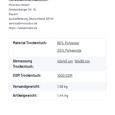
Motodox GmbH
Niedernberger Str. 10
Bayern
Aschaffenburg, Deutschland, 63741
service@motodox.de
https://detailmate.de
Produkteigenschaft
Wert
Material Trockentuch:
80% Polyester
20% Polyamide
Abmessung
40x40 cm
50x80 cm
Trockentuch:
GSM Trockentuch:
1000 GSM
Versandgewicht:
1,56 kg
Artikelgewicht:
1,44
kg