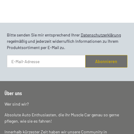
Bitte senden Sie mir entsprechend Ihrer
Datenschutzerklärung
regelmäßig und jederzeit widerruflich Informationen zu Ihrem
Produktsortiment per E-Mail zu.
Abonnieren
Newsletter Abonnieren
Über uns
Wer sind wir?
Absolute Auto Enthusiasten, die ihr Muscle Car genau so gerne
pflegen, wie sie es fahren!
Innerhalb kürzester Zeit haben wir unsere Community in