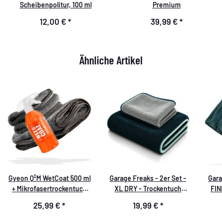
Scheibenpolitur, 100 ml
Premium
12,00 €
*
39,99 €
*
Ähnliche Artikel
Gyeon Q²M WetCoat 500 ml
Garage Freaks - 2er Set -
Gara
+ Mikrofasertrockentuch
XL DRY - Trockentuch
FIN
40x40cm + 50x80cm, 1000
50x80cm & 40x40cm, 1200
Tro
25,99 €
*
19,99 €
*
GSM, dunkel grau
GSM
4