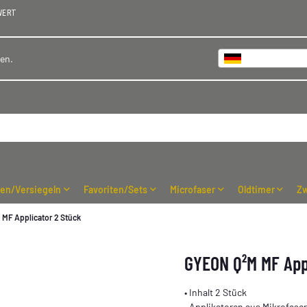
WERT
Deutschland
hen.
ren/Versiegeln
Favoriten/Sets
Microfaser
Oldtimer
Zw
MF Applicator 2 Stück
GYEON Q²M MF App
• Inhalt 2 Stück
• Applikatoren aus Mikrofaser