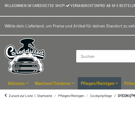
WILLKOMMEN IM CAREDDICTED SHOP!
VERSANDKOSTENFREI AB 69 € BESTELL
Wähle dein Lieferland, um Preise und Artikel für deinen Standort zu se
Aktionen
Waschen/Trocknen
Pflegen/Reinigen
Polie
Zurück zur Liste
Startseite
Pflegen/Reinigen
Cockpitpflege
GYEON Q²M 