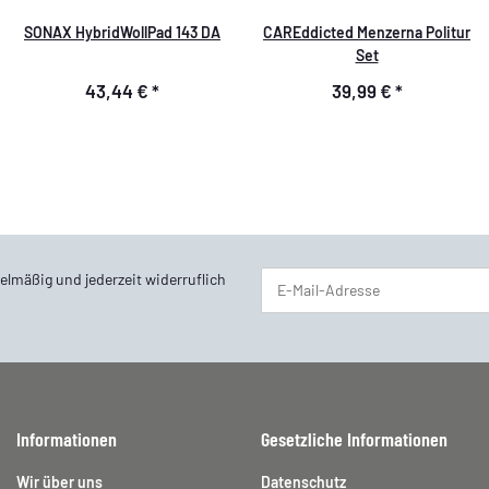
SONAX HybridWollPad 143 DA
CAREddicted Menzerna Politur
Set
43,44 €
*
39,99 €
*
elmäßig und jederzeit widerruflich
Newsletter Abonnieren
Informationen
Gesetzliche Informationen
Wir über uns
Datenschutz