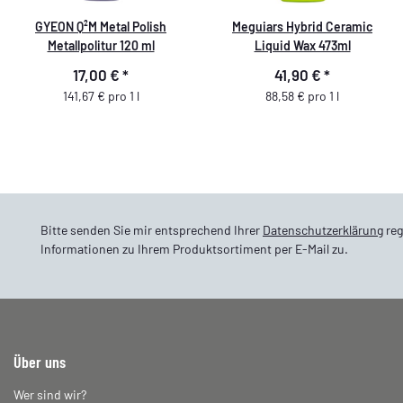
GYEON Q²M Metal Polish
Meguiars Hybrid Ceramic
Metallpolitur 120 ml
Liquid Wax 473ml
17,00 €
*
41,90 €
*
141,67 € pro 1 l
88,58 € pro 1 l
Bitte senden Sie mir entsprechend Ihrer
Datenschutzerklärung
reg
Informationen zu Ihrem Produktsortiment per E-Mail zu.
Über uns
Wer sind wir?