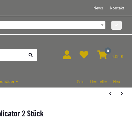
News
Kontakt
✔
0
0,00 €
eiräder
Sale
Hersteller
Neu
licator 2 Stück