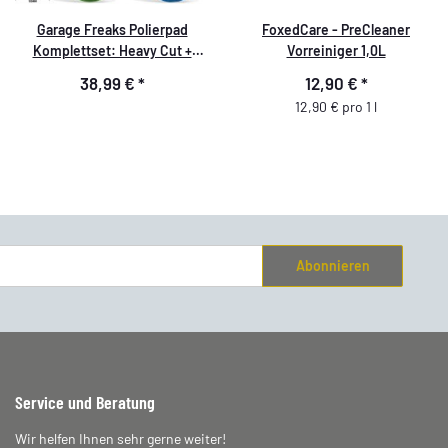
Garage Freaks Polierpad
FoxedCare - PreCleaner
Komplettset: Heavy Cut +
Vorreiniger 1,0L
Medium Cut + Finish Cut + Wax
38,99 €
*
12,90 €
*
Foam Pads 150mm
12,90 € pro 1 l
Abonnieren
Service und Beratung
Wir helfen Ihnen sehr gerne weiter!