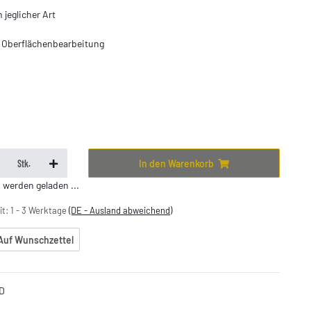
 jeglicher Art
e Oberflächenbearbeitung
In den Warenkorb
Stk.
erden geladen ...
it:
1 - 3 Werktage
(DE - Ausland abweichend)
Auf Wunschzettel
D