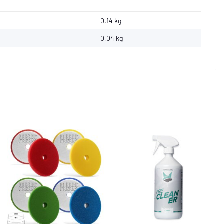
0,14 kg
0,04
kg