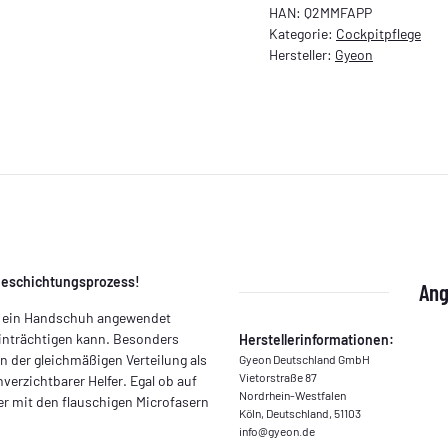
HAN:
Q2MMFAPP
Kategorie:
Cockpitpflege
Hersteller:
Gyeon
 Beschichtungsprozess!
Ang
ie ein Handschuh angewendet
inträchtigen kann. Besonders
Herstellerinformationen:
 der gleichmäßigen Verteilung als
Gyeon Deutschland GmbH
Vietorstraße 87
verzichtbarer Helfer. Egal ob auf
Nordrhein-Westfalen
ner mit den flauschigen Microfasern
Köln, Deutschland, 51103
info@gyeon.de