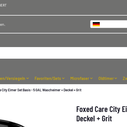
WERT
Deutschland
hen.
ren/Versiegeln
Favoriten/Sets
Microfaser
Oldtimer
Zw
 City Eimer Set Basis - 5 GAL Wascheimer + Deckel + Grit
Foxed Care City E
Deckel + Grit