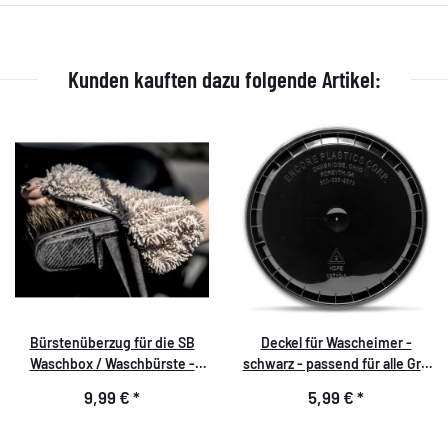
Kunden kauften dazu folgende Artikel:
Bürstenüberzug für die SB
Deckel für Wascheimer -
Waschbox / Waschbürste -
schwarz - passend für alle Grit
Lackschutz - Cover Brush -
Guard Eimer - Storage Lid
9,99 €
*
5,99 €
*
Brush Cover for Car Wash
BLACK
Brushes