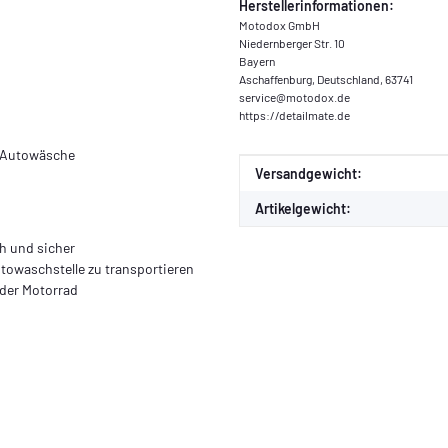
Herstellerinformationen:
Motodox GmbH
Niedernberger Str. 10
Bayern
Aschaffenburg, Deutschland, 63741
service@motodox.de
https://detailmate.de
e Autowäsche
Produkteigenschaft
Wert
Versandgewicht:
Artikelgewicht:
h und sicher
towaschstelle zu transportieren
oder Motorrad