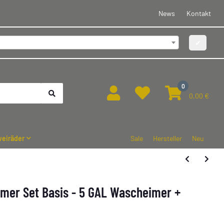
News
Kontakt
✔
0
0,00 €
eiräder
Sale
Hersteller
Neu
imer Set Basis - 5 GAL Wascheimer +