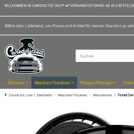
WILLKOMMEN IM CAREDDICTED SHOP!
VERSANDKOSTENFREI AB 69 € BESTELL
Wähle dein Lieferland, um Preise und Artikel für deinen Standort zu se
Aktionen
Waschen/Trocknen
Pflegen/Reinigen
Polie
Zurück zur Liste
Startseite
Waschen/Trocknen
Wascheimer
Foxed Care