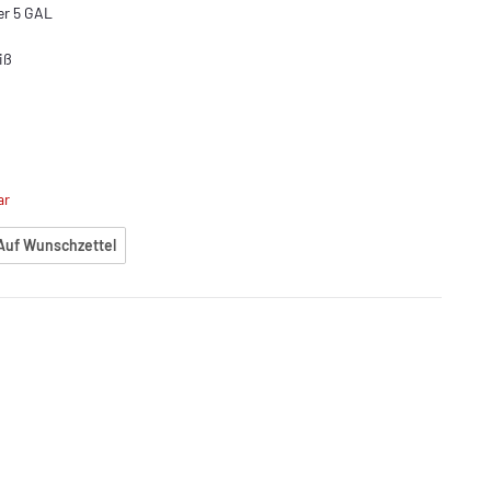
er 5 GAL
iß
ar
Auf Wunschzettel