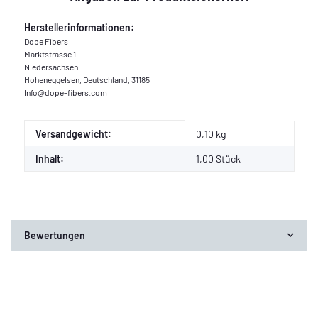
Herstellerinformationen:
Dope Fibers
Marktstrasse 1
Niedersachsen
Hoheneggelsen, Deutschland, 31185
Info@dope-fibers.com
Produkteigenschaft
Wert
Versandgewicht:
0,10 kg
Inhalt:
1,00 Stück
Bewertungen