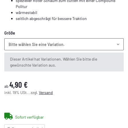
spezieller Roter Schaum zum cutten mit einer Compound
Politur
wärmestabil
seitlich abgeschrägt für bessere Traktion
Größe
Bitte wählen Sie eine Variation.
x
Dieser Artikel hat Variationen. Wählen Sie bitte die
gewünschte Variation aus.
4,90 €
ab
inkl. 19% USt. , zzgl.
Versand
Sofort verfügbar