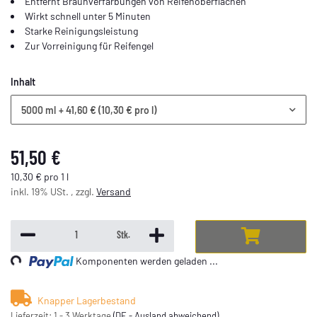
Entfernt Braunverfärbungen von Reifenoberflächen
Wirkt schnell unter 5 Minuten
Starke Reinigungsleistung
Zur Vorreinigung für Reifengel
Inhalt
5000 ml
+ 41,60 € (10,30 € pro l)
51,50 €
10,30 € pro 1 l
inkl. 19% USt. , zzgl.
Versand
ding...
Stk.
Komponenten werden geladen ...
Knapper Lagerbestand
Lieferzeit:
1 - 3 Werktage
(DE - Ausland abweichend)