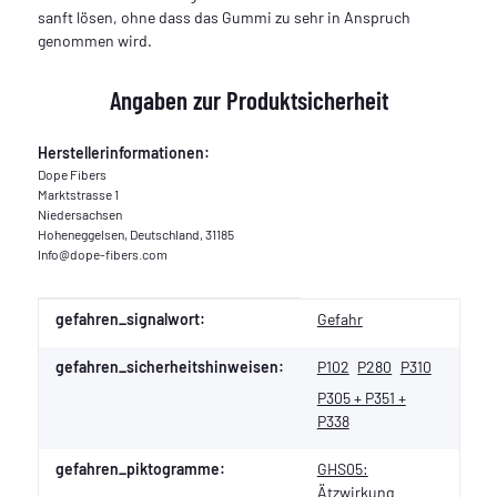
sanft lösen, ohne dass das Gummi zu sehr in Anspruch
genommen wird.
Angaben zur Produktsicherheit
Herstellerinformationen:
Dope Fibers
Marktstrasse 1
Niedersachsen
Hoheneggelsen, Deutschland, 31185
Info@dope-fibers.com
Produkteigenschaft
Wert
gefahren_signalwort:
Gefahr
gefahren_sicherheitshinweisen:
P102
P280
P310
P305 + P351 +
P338
gefahren_piktogramme:
GHS05:
Ätzwirkung