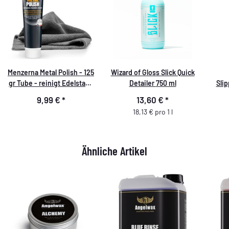
Menzerna Metal Polish - 125
Wizard of Gloss Slick Quick
gr Tube - reinigt Edelstahl,
Detailer 750 ml
Sli
Aluminium, Chrom, Kupfer,
9,99 €
*
13,60 €
*
Silber, Kunststoff - verleiht
18,13 € pro 1 l
Auspuff, Kühlergrill,
Zierleisten perfekten Glanz
+ Mikrofaser Poliertuch
Ähnliche Artikel