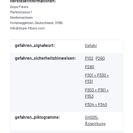
Herstellerinformationen:
Dope Fibers
Marktstrasse 1
Niedersachsen
Hoheneggelsen, Deutschland, 31185
Info@dope-fibers.com
Produkteigenschaft
Wert
gefahren_signalwort:
Gefahr
gefahren_sicherheitshinweisen:
P102
P260
P280
P301 + P330 +
P331
P303 + P361 +
P353
P304 + P340
gefahren_piktogramme:
GHS05:
Ätzwirkung