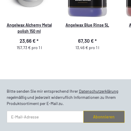
Angelwax Alchemy Metal
Angelwax Blue Rinse 5L
A
polish 150 ml
23,66 €
*
67,30 €
*
157,73 € pro 1 l
13,46 € pro 1 l
Bitte senden Sie mir entsprechend Ihrer
Datenschutzerklärung
regelmäßig und jederzeit widerruflich Informationen zu Ihrem
Produktsortiment per E-Mail zu.
Abonnieren
Newsletter Abonnieren