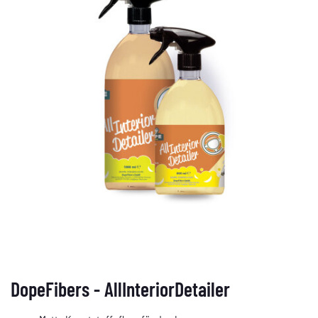
DopeFibers - AllInteriorDetailer