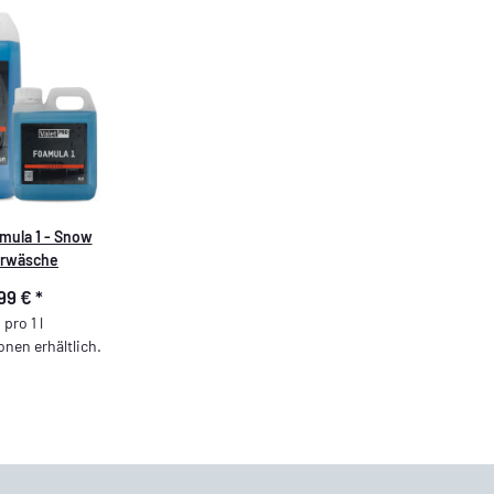
mula 1 - Snow
rwäsche
,99 €
*
 pro 1 l
onen erhältlich.