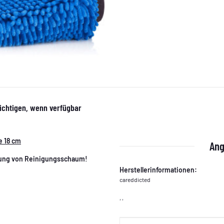
ichtigen, wenn verfügbar
e 18 cm
Ang
llung von Reinigungsschaum!
Herstellerinformationen:
careddicted
, ,