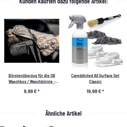
Kunden kauften dazu folgende Artikel:
Bürstenüberzug für die SB
Careddicted All Surface Set
Waschbox / Waschbürste -
Classic
Lackschutz - Cover Brush -
9,99 €
*
19,99 €
*
Brush Cover for Car Wash
Brushes
Ähnliche Artikel