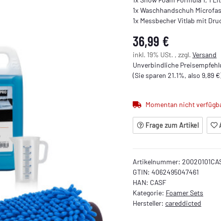
1x Waschhandschuh Microfase
1x Messbecher Vitlab mit Druc
36,99 €
inkl. 19% USt. , zzgl.
Versand
Unverbindliche Preisempfehlu
(Sie sparen
21.1%
, also
9,89 €
Momentan nicht verfügb
Frage zum Artikel
Artikelnummer:
20020101CA
GTIN:
4062495047461
HAN:
CASF
Kategorie:
Foamer Sets
Hersteller:
careddicted