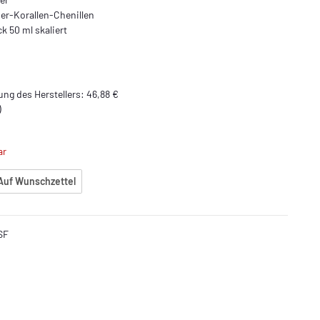
r-Korallen-Chenillen
k 50 ml skaliert
ng des Herstellers
:
46,88 €
)
ar
Auf Wunschzettel
SF