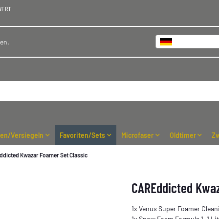
WERT
Deutschland
hen.
ren/Versiegeln
Favoriten/Sets
Microfaser
Oldtimer
Zw
dicted Kwazar Foamer Set Classic
CAREddicted Kwaz
1x Venus Super Foamer Cleani
1x Snow Foam Formula 1, 1 Lit