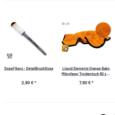
DopeFibers - DetailBrushDope
Liquid Elements Orange Baby,
Mikrofaser Trockentuch 60 x 40
cm 800 GSM
2,90 €
*
7,90 €
*