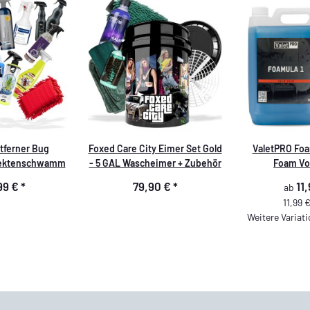
tferner Bug
Foxed Care City Eimer Set Gold
ValetPRO Foa
sektenschwamm
- 5 GAL Wascheimer + Zubehör
Foam Vo
99 €
*
79,90 €
*
11
ab
11,99 €
Weitere Variati