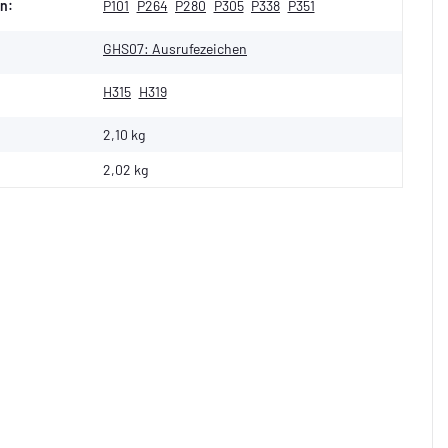
n:
P101
P264
P280
P305
P338
P351
GHS07: Ausrufezeichen
H315
H319
2,10 kg
2,02
kg