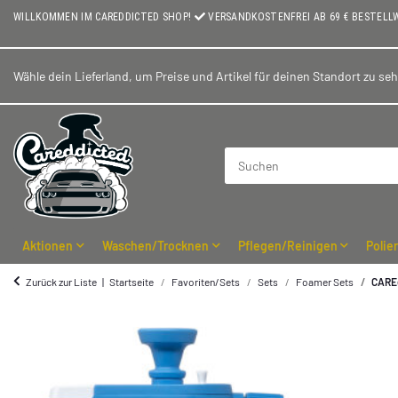
WILLKOMMEN IM CAREDDICTED SHOP!
VERSANDKOSTENFREI AB 69 € BESTELL
Wähle dein Lieferland, um Preise und Artikel für deinen Standort zu se
Aktionen
Waschen/Trocknen
Pflegen/Reinigen
Polie
Zurück zur Liste
Startseite
Favoriten/Sets
Sets
Foamer Sets
CAREd