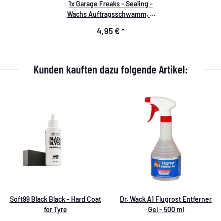
1x
Garage Freaks - Sealing -
Wachs Auftragsschwamm, Ø
90/50 mm schwarz/blau
4,95 €
*
Kunden kauften dazu folgende Artikel:
Soft99 Black Black - Hard Coat
Dr. Wack A1 Flugrost Entferner
for Tyre
Gel - 500 ml