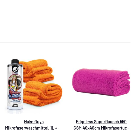
Nuke Guys
Edgeless Superflausch 550
Mikrofaserwaschmittel, 1L + 2x
GSM 40x40cm Mikrofasertuch
Gamma Dryer XXL Trockentuch
lila