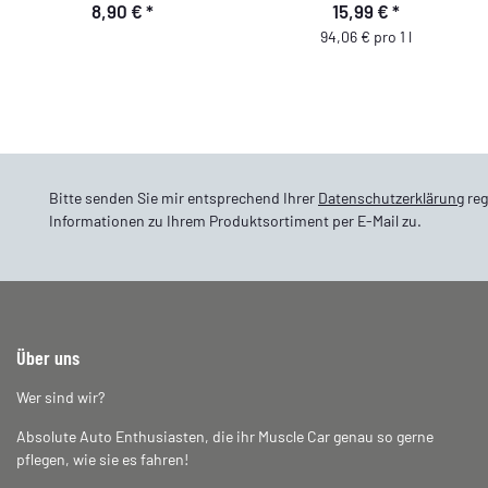
8,90 €
*
15,99 €
*
Versiegelung für Autositze, 170
94,06 € pro 1 l
ml
Bitte senden Sie mir entsprechend Ihrer
Datenschutzerklärung
reg
Informationen zu Ihrem Produktsortiment per E-Mail zu.
Über uns
Wer sind wir?
Absolute Auto Enthusiasten, die ihr Muscle Car genau so gerne
pflegen, wie sie es fahren!