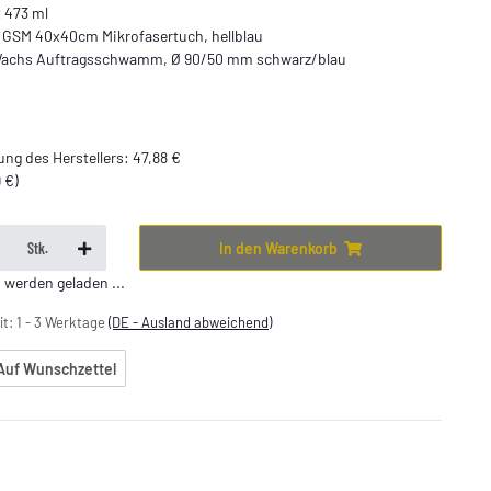
 473 ml
0 GSM 40x40cm Mikrofasertuch, hellblau
- Wachs Auftragsschwamm, Ø 90/50 mm schwarz/blau
ng des Herstellers
:
47,88 €
9 €
)
In den Warenkorb
Stk.
erden geladen ...
it:
1 - 3 Werktage
(DE - Ausland abweichend)
Auf Wunschzettel