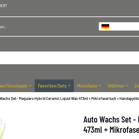
WERT
Deutschland
hen.
ren/Versiegeln
Favoriten/Sets
Microfaser
Oldtimer
Zw
Wachs Set - Meguiars Hybrid Ceramic Liquid Wax 473ml + Mikrofasertuch + Handapplik
Auto Wachs Set - 
473ml + Mikrofase