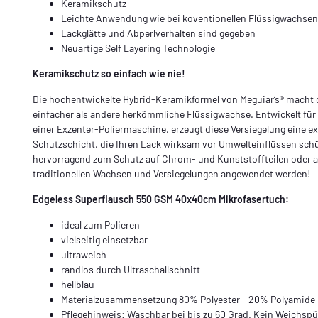
Keramikschutz
Leichte Anwendung wie bei koventionellen Flüssigwachsen
Lackglätte und Abperlverhalten sind gegeben
Neuartige Self Layering Technologie
Keramikschutz so einfach wie nie!
Die hochentwickelte Hybrid-Keramikformel von Meguiar‘s® macht
einfacher als andere herkömmliche Flüssigwachse. Entwickelt fü
einer Exzenter-Poliermaschine, erzeugt diese Versiegelung eine 
Schutzschicht, die Ihren Lack wirksam vor Umwelteinflüssen sch
hervorragend zum Schutz auf Chrom- und Kunststoffteilen oder al
traditionellen Wachsen und Versiegelungen angewendet werden!
Edgeless Superflausch 550 GSM 40x40cm Mikrofasertuch:
ideal zum Polieren
vielseitig einsetzbar
ultraweich
randlos durch Ultraschallschnitt
hellblau
Materialzusammensetzung 80% Polyester - 20% Polyamide
Pflegehinweis: Waschbar bei bis zu 60 Grad. Kein Weichspü