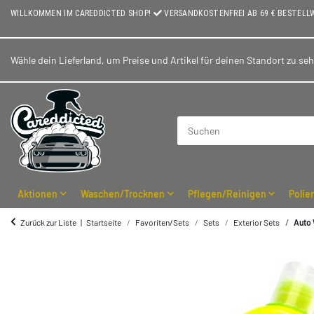
WILLKOMMEN IM CAREDDICTED SHOP!
VERSANDKOSTENFREI AB 69 € BESTELL
Wähle dein Lieferland, um Preise und Artikel für deinen Standort zu se
Aktionen
Waschen/Trocknen
Pflegen/Reinigen
Polie
Zurück zur Liste
Startseite
Favoriten/Sets
Sets
Exterior Sets
Auto 