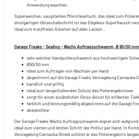
Anwendung waschen.
Superweiches, saugstarkes Mikrofasertuch, das ideal zum Polieren
einzigartigen Ultraschallschnitt ist das Edgeless Superflausch ra
ideal zum kratzfreien Arbeiten auf allen Lacken.
Garage Freaks - Sealing - Wachs Auftragsschwamm, Ø 90/50 mm
sehr weicher Handpolierschwamm aus hochwertigem Scha
Ø90/50 mm
ideal zum Auftragen von Wachsen per Hand
abgestimmt auf die Garage Freaks Versiegelung Carnauba S
handlich und griffig
ideal zum langanhaltenden Schutz des Polierergebnisses
sorgt für einen zusätzlichen Gloss-Boost für brillanten Tief
farblich und leistungsmäßig abgestimmt auf die Garage Fre
abwaschbar
Der Garage Freaks Wachs Auftragsschwamm eignet sich aufgrund d
ideal zum vierten und letzten Schritt der Politur per Hand. In Kom
Versiegelung Carnauba Shield schützt er das Polierergebnis langa