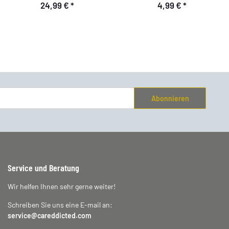
24,99 €
*
4,99 €
*
50x80cm, 1400GSM
Abonnieren
Service und Beratung
Wir helfen Ihnen sehr gerne weiter!
Schreiben Sie uns eine E-mail an:
service@careddicted.com