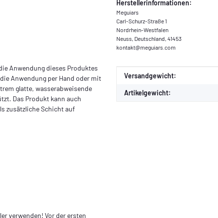
Herstellerinformationen:
Meguiars
Carl-Schurz-Straße 1
Nordrhein-Westfalen
Neuss, Deutschland, 41453
kontakt@meguiars.com
 die Anwendung dieses Produktes
Produkteigenschaft
Wert
Versandgewicht:
r die Anwendung per Hand oder mit
extrem glatte, wasserabweisende
Artikelgewicht:
ützt. Das Produkt kann auch
s zusätzliche Schicht auf
ler verwenden! Vor der ersten