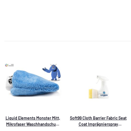
Liquid Elements Monster Mitt,
Soft99 Cloth Barrier Fabric Seat
Mikrofaser Waschhandschuh,
Coat Imprägnierspray
18x26cm,1800GSM
fürTextilien und Leder,