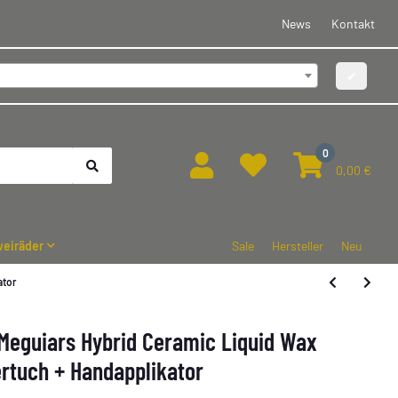
News
Kontakt
✔
0
0,00 €
eiräder
Sale
Hersteller
Neu
ator
Meguiars Hybrid Ceramic Liquid Wax
rtuch + Handapplikator