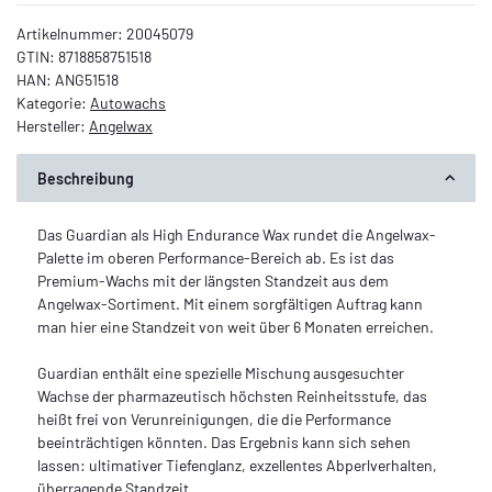
Artikelnummer:
20045079
GTIN:
8718858751518
HAN:
ANG51518
Kategorie:
Autowachs
Hersteller:
Angelwax
Beschreibung
Das Guardian als High Endurance Wax rundet die Angelwax-
Palette im oberen Performance-Bereich ab. Es ist das
Premium-Wachs mit der längsten Standzeit aus dem
Angelwax-Sortiment. Mit einem sorgfältigen Auftrag kann
man hier eine Standzeit von weit über 6 Monaten erreichen.
Guardian enthält eine spezielle Mischung ausgesuchter
Wachse der pharmazeutisch höchsten Reinheitsstufe, das
heißt frei von Verunreinigungen, die die Performance
beeinträchtigen könnten. Das Ergebnis kann sich sehen
lassen: ultimativer Tiefenglanz, exzellentes Abperlverhalten,
überragende Standzeit.