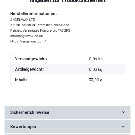
Herstellerinformationen:
ANGELWAX LTD
Airlink Industrial Estate Inchinnan Road
Paisley, Vereinigtes Königreich, PA3 2RS
info@angelwax.co.uk
https://angelwax.com/
Produkteigenschaft
Wert
Versandgewicht:
0,04 kg
Artikelgewicht:
0,03
kg
Inhalt:
33,00 g
Sicherheitshinweise
Bewertungen