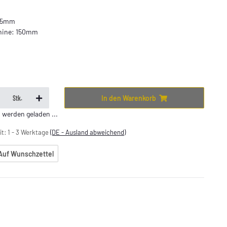
175mm
hine: 150mm
In den Warenkorb
Stk.
erden geladen ...
it:
1 - 3 Werktage
(DE - Ausland abweichend)
Auf Wunschzettel