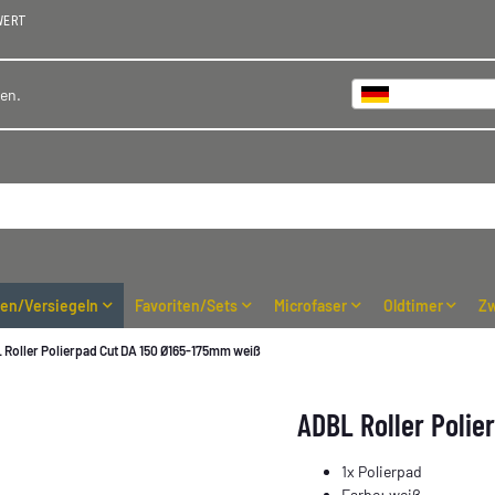
WERT
Deutschland
hen.
ren/Versiegeln
Favoriten/Sets
Microfaser
Oldtimer
Zw
 Roller Polierpad Cut DA 150 Ø165-175mm weiß
ADBL Roller Poli
1x Polierpad
Farbe: weiß