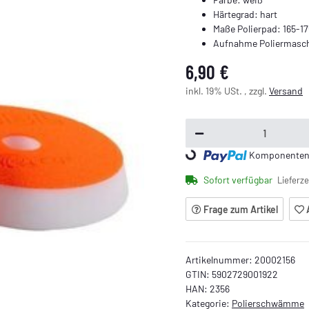
Härtegrad: hart
Maße Polierpad: 165-
Aufnahme Poliermasc
6,90 €
inkl. 19% USt. , zzgl.
Versand
Loading...
Komponenten w
Sofort verfügbar
Lieferze
Frage zum Artikel
Artikelnummer:
20002156
GTIN:
5902729001922
HAN:
2356
Kategorie:
Polierschwämme