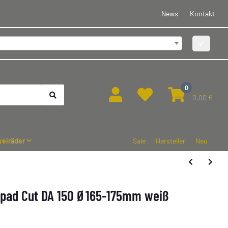
News
Kontakt
✔
0
0,00 €
eiräder
Sale
Hersteller
Neu
erpad Cut DA 150 Ø165-175mm weiß