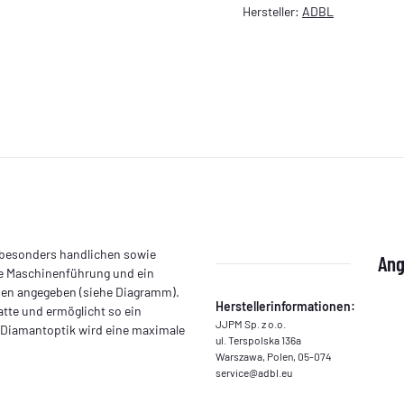
Hersteller:
ADBL
e besonders handlichen sowie
Ang
nte Maschinenführung und ein
ben angegeben (siehe Diagramm).
Herstellerinformationen:
atte und ermöglicht so ein
JJPM Sp. z o.o.
n Diamantoptik wird eine maximale
ul. Terspolska 136a
Warszawa, Polen, 05-074
service@adbl.eu