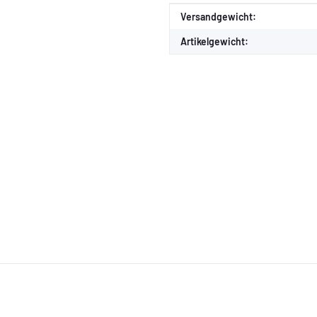
Produkteigenschaft
Wert
Versandgewicht:
Artikelgewicht: