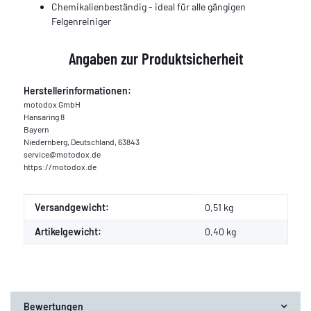
Chemikalienbeständig - ideal für alle gängigen
Felgenreiniger
Angaben zur Produktsicherheit
Herstellerinformationen:
motodox GmbH
Hansaring 8
Bayern
Niedernberg, Deutschland, 63843
service@motodox.de
https://motodox.de
Produkteigenschaft
Wert
Versandgewicht:
0,51 kg
Artikelgewicht:
0,40
kg
Bewertungen