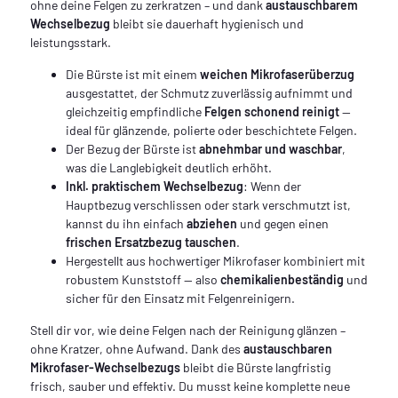
ohne deine Felgen zu zerkratzen – und dank
austauschbarem
Wechselbezug
bleibt sie dauerhaft hygienisch und
leistungsstark.
Die Bürste ist mit einem
weichen
Mikrofaserüberzug
ausgestattet, der Schmutz zuverlässig aufnimmt und
gleichzeitig empfindliche
Felgen schonend reinigt
—
ideal für glänzende, polierte oder beschichtete Felgen.
Der Bezug der Bürste ist
abnehmbar und waschbar
,
was die Langlebigkeit deutlich erhöht.
Inkl. praktischem Wechselbezug
: Wenn der
Hauptbezug verschlissen oder stark verschmutzt ist,
kannst du ihn einfach
abziehen
und gegen einen
frischen Ersatzbezug tauschen
.
Hergestellt aus hochwertiger Mikrofaser kombiniert mit
robustem Kunststoff — also
chemikalienbeständig
und
sicher für den Einsatz mit Felgenreinigern.
Stell dir vor, wie deine Felgen nach der Reinigung glänzen –
ohne Kratzer, ohne Aufwand. Dank des
austauschbaren
Mikrofaser-Wechselbezugs
bleibt die Bürste langfristig
frisch, sauber und effektiv. Du musst keine komplette neue