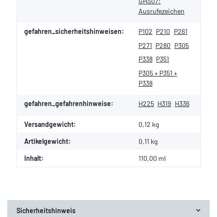
GHS07:
Ausrufezeichen
gefahren_sicherheitshinweisen:
P102
P210
P261
P271
P280
P305
P338
P351
P305 + P351 +
P338
gefahren_gefahrenhinweise:
H225
H319
H336
Versandgewicht:
0,12 kg
Artikelgewicht:
0,11
kg
Inhalt:
110,00 ml
Sicherheitshinweis