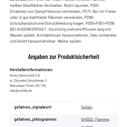
heißen Oberflächen fernhalten. Nicht rauchen. P261:
Einatmen von Dampf/Aerosol vermeiden. P271: Nur im Freien
oder in gut belüfteten Räumen verwenden. P280:
Schutzhandschuhe/Schutzkleidung tragen. P305+P351+P338:
BEI AUGENKONTAKT: Vorsichtig mehrere Minuten lang mit
Wasser spülen. Kontaktlinsen herausnehmen, falls vorhanden
und leicht herausnehmbar. Weiter spülen.
Angaben zur Produktsicherheit
Herstellerinformationen:
Nowy Samochód S.A.
ul. Zbyszka Cybulskiego 3
Warszawa, Polen, 00-725
info@soft99.de
Produkteigenschaft
Wert
gefahren_signalwort:
Gefahr
gefahren_piktogramme:
GHS02: Flamme