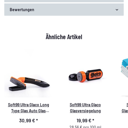
Bewertungen
Ähnliche Artikel
Soft99 Ultra Glaco Long
Soft99 Ultra Glaco
Type Glas Auto Glas
Glasversiegelung
Gla
Versiegelung,115 ml
110ml
30,99 €
*
19,99 €
*
28,56 € pro 100 ml