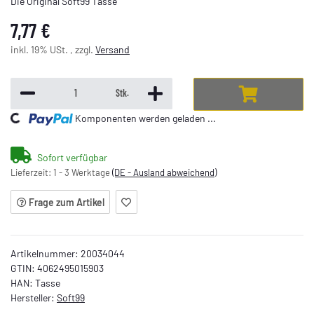
Die Original Soft99 Tasse
7,77 €
inkl. 19% USt. , zzgl.
Versand
Stk.
oading...
Komponenten werden geladen ...
Sofort verfügbar
Lieferzeit:
1 - 3 Werktage
(DE - Ausland abweichend)
Frage zum Artikel
Artikelnummer:
20034044
GTIN:
4062495015903
HAN:
Tasse
Hersteller:
Soft99