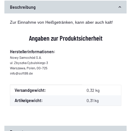
Beschreibung
Zur Einnahme von Heißgetränken, kann aber auch kalt!
Angaben zur Produktsicherheit
Herstellerinformationen:
Nowy Samochód S.A.
ul. Zbyszka Cybulskiego 3
Warszawa, Polen, 00-725
info@soft99.de
Produkteigenschaft
Wert
Versandgewicht:
0,32 kg
Artikelgewicht:
0,31
kg