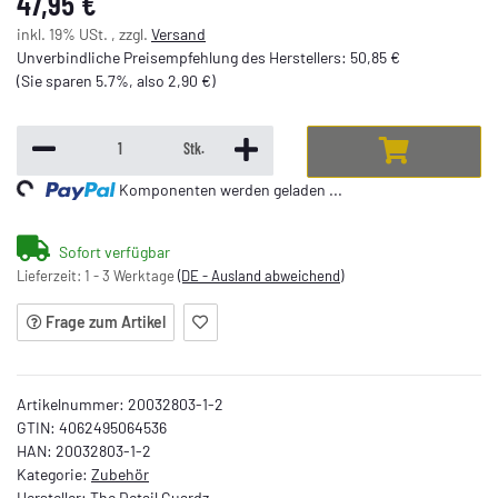
47,95 €
inkl. 19% USt. , zzgl.
Versand
Unverbindliche Preisempfehlung des Herstellers
:
50,85 €
(Sie sparen
5.7%
, also
2,90 €
)
Stk.
ng...
Komponenten werden geladen ...
Sofort verfügbar
Lieferzeit:
1 - 3 Werktage
(DE - Ausland abweichend)
Frage zum Artikel
Artikelnummer:
20032803-1-2
GTIN:
4062495064536
HAN:
20032803-1-2
Kategorie:
Zubehör
Hersteller:
The Detail Guardz