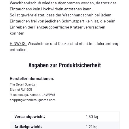
Waschhandschuh wieder aufgenommen werden, da trotz des
Eintauchens kein Hochwirbeln entstehen kann.
So ist gewährleistet, dass der Waschhandschuh bei jedem
Eintauchen frei von jeglichen Schmutzpartikeln ist, die beim
Einreiben der Fahrzeugoberfläche Kratzer verursachen
könnten.
HINWEIS:
Wascheimer und Deckel sind nicht im Lieferumfang
enthalten!
Angaben zur Produktsicherheit
Herstellerinformationen:
The Detail Guardz
Sismet Rd 1905
Mississauga, Kanada, L4W1W8
shipping@thedetailguardz.com
Produkteigenschaft
Wert
Versandgewicht:
1,50 kg
Artikelgewicht:
1,21
kg