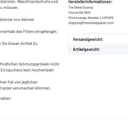
lgenbürsten, Waschhandschuhe und
Herstellerinformationen:
 zu müssen.
The Detail Guardz
Sismet Rd 1905
Mississauga, Kanada, L4W1W8
izienter von deinem
shipping@thedetailguardz.com
nterhalb des Filters eingefangen,
Produkteigenschaft
Wert
Versandgewicht:
Sie diesen Artikel 2x.
Artikelgewicht:
efindlichen Schmutzpartikeln nicht
Eintauchens kein Hochwirbeln
en frei von jeglichen
 Kratzer verursachen könnten.
halten!