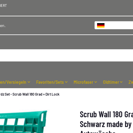
WERT
Deutschland
hen.
ren/Versiegeln
Favoriten/Sets
Microfaser
Oldtimer
Zw
rdz Set - Scrub Wall 180 Grad + Dirt Lock
Scrub Wall 180 Gra
Schwarz made by T