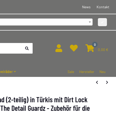
News
Kontakt
✔
0
0,00 €
eiräder
Sale
Hersteller
Neu
d (2-teilig) in Türkis mit Dirt Lock
he Detail Guardz - Zubehör für die