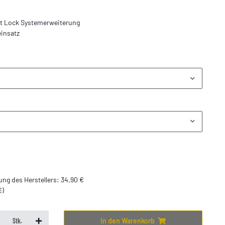
irt Lock Systemerweiterung
insatz
ng des Herstellers
:
34,90 €
€
)
In den Warenkorb
Stk.