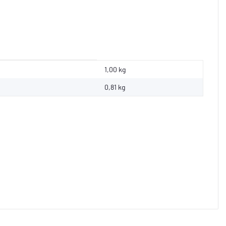
1,00 kg
0,81
kg