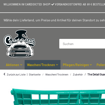
WILLKOMMEN IM CAREDDICTED SHOP!
VERSANDKOSTENFREI AB 69 € BESTELL
Wähle dein Lieferland, um Preise und Artikel für deinen Standort zu se
Aktionen
Waschen/Trocknen
Pflegen/Reinigen
Polie
Zurück zur Liste
Startseite
Waschen/Trocknen
Zubehör
The Detail Gua