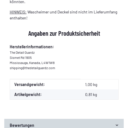
könnten.
HINWEIS:
Wascheimer und Deckel sind nicht im Lieferumfang
enthalten!
Angaben zur Produktsicherheit
Herstellerinformationen:
The Detail Guardz
Sismet Rd 1905
Mississauga, Kanada, L4W1W8
shipping@thedetailguardz.com
Produkteigenschaft
Wert
Versandgewicht:
1,00 kg
Artikelgewicht:
0,81
kg
Bewertungen