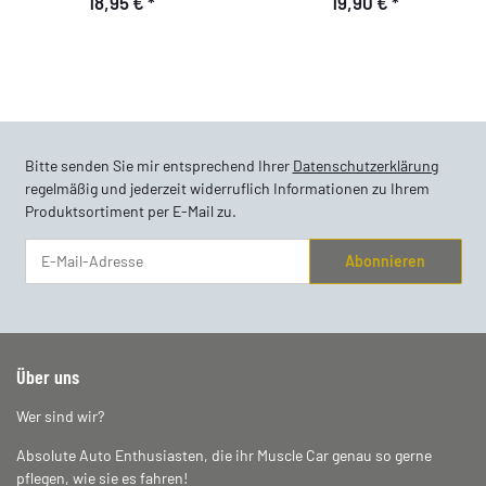
18,95 €
*
19,90 €
*
Bitte senden Sie mir entsprechend Ihrer
Datenschutzerklärung
regelmäßig und jederzeit widerruflich Informationen zu Ihrem
Produktsortiment per E-Mail zu.
Abonnieren
Newsletter Abonnieren
Über uns
Wer sind wir?
Absolute Auto Enthusiasten, die ihr Muscle Car genau so gerne
pflegen, wie sie es fahren!