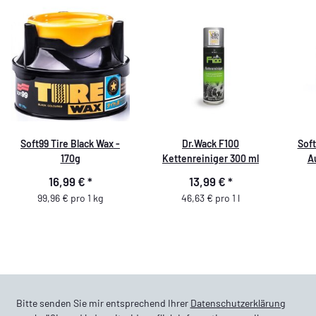
Soft99 Tire Black Wax -
Dr.Wack F100
Soft
170g
Kettenreiniger 300 ml
A
16,99 €
*
13,99 €
*
99,96 € pro 1 kg
46,63 € pro 1 l
Bitte senden Sie mir entsprechend Ihrer
Datenschutzerklärung