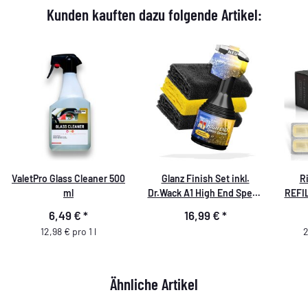
Kunden kauften dazu folgende Artikel:
ValetPro Glass Cleaner 500
Glanz Finish Set inkl.
R
ml
Dr.Wack A1 High End Speed
REFIL
Detailer
- Na
6,49 €
*
16,99 €
*
12,98 € pro 1 l
2
Ähnliche Artikel